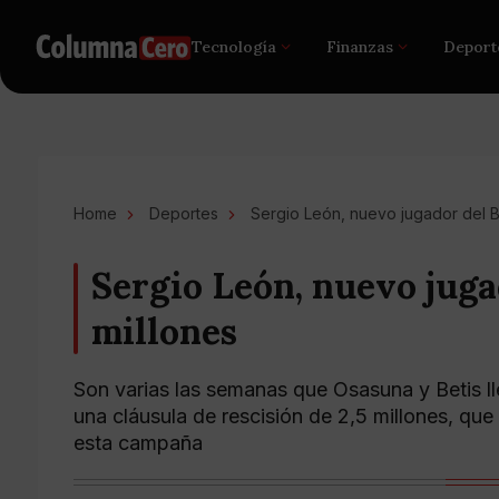
Tecnología
Finanzas
Deport
Home
Deportes
Sergio León, nuevo jugador del Be
Sergio León, nuevo jugad
millones
Son varias las semanas que Osasuna y Betis l
una cláusula de rescisión de 2,5 millones, qu
esta campaña