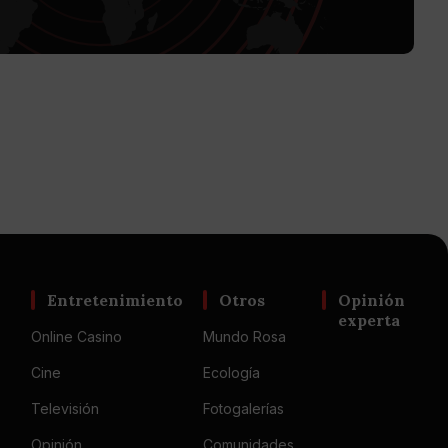
Entretenimiento
Otros
Opinión
experta
Online Casino
Mundo Rosa
Cine
Ecología
Televisión
Fotogalerías
Opinión
Comunidades