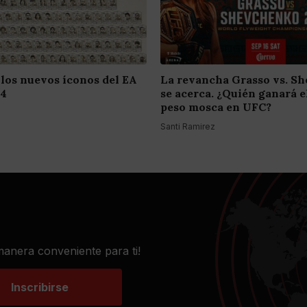
 los nuevos íconos del EA
La revancha Grasso vs. S
24
se acerca. ¿Quién ganará el
peso mosca en UFC?
Santi Ramirez
 manera conveniente para ti!
Inscribirse