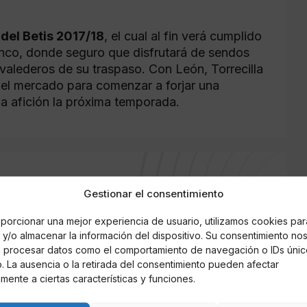
 del Betis 2017/18
, el cual al fin verá cumplido
lanco, donde seguro que disfrutará de sendos
valederos de su traspaso. Con León, Torrecilla
el mercado para comenzar a forjar una
 la afición la próxima temporada.
Gestionar el consentimiento
porcionar una mejor experiencia de usuario, utilizamos cookies par
y/o almacenar la información del dispositivo. Su consentimiento no
á procesar datos como el comportamiento de navegación o IDs únic
io. La ausencia o la retirada del consentimiento pueden afectar
mente a ciertas características y funciones.