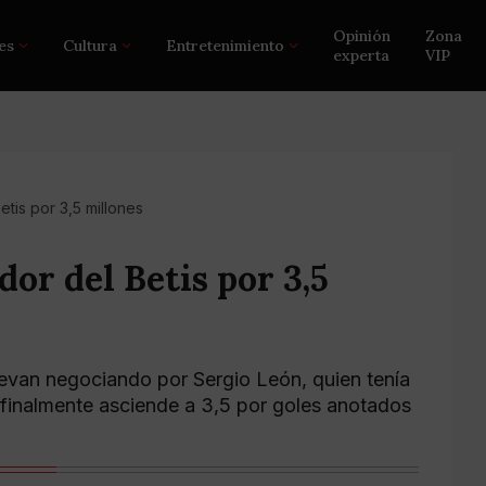
Opinión
Zona
es
Cultura
Entretenimiento
experta
VIP
tis por 3,5 millones
or del Betis por 3,5
levan negociando por Sergio León, quien tenía
e finalmente asciende a 3,5 por goles anotados