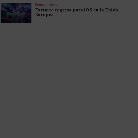
Entretenimiento
Fortnite regresa para iOS en la Unión
Europea