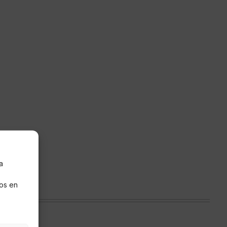
a
s
os en