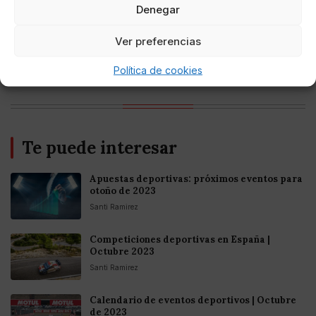
Denegar
Entretenimiento
Ver preferencias
Fortnite regresa para iOS en la Unión
Europea
Política de cookies
Te puede interesar
Apuestas deportivas: próximos eventos para
otoño de 2023
Santi Ramirez
Competiciones deportivas en España |
Octubre 2023
Santi Ramirez
Calendario de eventos deportivos | Octubre
de 2023