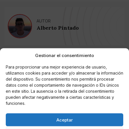
AUTOR
Alberto Pintado
Noticias relacionadas
Gestionar el consentimiento
Online Casino
Para proporcionar una mejor experiencia de usuario,
Mejores Cripto Casinos Online en
utilizamos cookies para acceder y/o almacenar la información
Colombia 2025: Bitcoin Casinos
del dispositivo. Su consentimiento nos permitirá procesar
datos como el comportamiento de navegación o IDs únicos
en este sitio. La ausencia o la retirada del consentimiento
Online Casino
Mejores Casinos Online con Bitcoin y
pueden afectar negativamente a ciertas características y
Criptomonedas en Argentina 2025
funciones.
Online Casino
Aceptar
Mejores casinos online con
criptomonedas y Bitcoin en México 2025