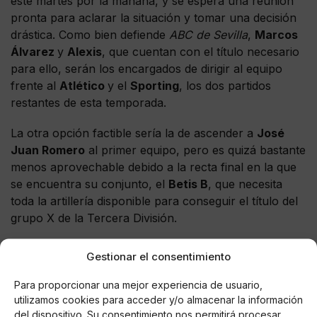
este martes por la mañana, y se espera una reunión
pronta para aclarar la situación y tomar una decisión
drástica. Como bien defiende
ABC de Sevilla
,
Marcos
Álvarez
y
Alexis
, que cuentan con el título necesario
para ello, serán los encargados de dirigir al equipo
frente al
Atlético
y el
Sporting
, los dos partidos
restantes de esta temporada.
La otra opción factible sería la de ascender a
José
Juan Romero
al primer equipo, pero es quizá bastante
menos aprovechable debido a la recta final en la que
se encuentra su conjunto, el
Betis B
, que necesita
toda la artillería disponible para conseguir el título del
grupo X de la Tercera División.
Gestionar el consentimiento
Para proporcionar una mejor experiencia de usuario,
AUTOR
utilizamos cookies para acceder y/o almacenar la información
Alberto Pintado
del dispositivo. Su consentimiento nos permitirá procesar