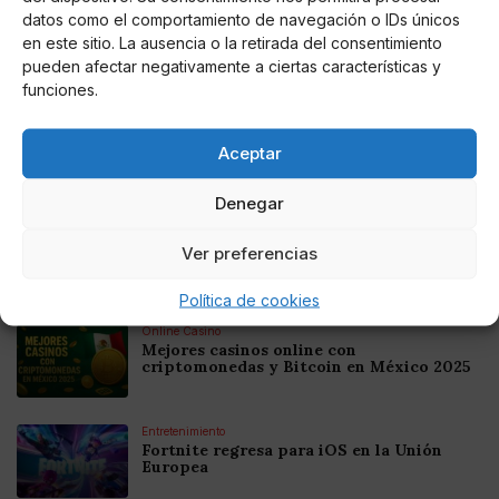
datos como el comportamiento de navegación o IDs únicos
en este sitio. La ausencia o la retirada del consentimiento
pueden afectar negativamente a ciertas características y
Noticias relacionadas
funciones.
Online Casino
Mejores Cripto Casinos Online en
Aceptar
Colombia 2025: Bitcoin Casinos
Denegar
Online Casino
Mejores Casinos Online con Bitcoin y
Ver preferencias
Criptomonedas en Argentina 2025
Política de cookies
Online Casino
Mejores casinos online con
criptomonedas y Bitcoin en México 2025
Entretenimiento
Fortnite regresa para iOS en la Unión
Europea