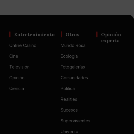
Entretenimiento
Otros
Opinión
experta
Online Casino
Mundo Rosa
Cine
Ecología
Televisión
Fotogalerías
Opinión
Comunidades
Ciencia
Política
Realities
Sucesos
Supervivientes
Universo