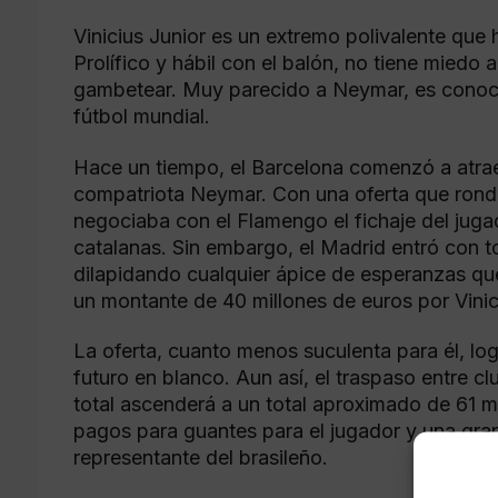
Vinicius Junior es un extremo polivalente que 
Prolífico y hábil con el balón, no tiene miedo a
gambetear. Muy parecido a Neymar, es conoc
fútbol mundial.
Hace un tiempo, el Barcelona comenzó a atrae
compatriota Neymar. Con una oferta que ronda
negociaba con el Flamengo el fichaje del jugad
catalanas. Sin embargo, el Madrid entró con t
dilapidando cualquier ápice de esperanzas qu
un montante de 40 millones de euros por Vinic
La oferta, cuanto menos suculenta para él, log
futuro en blanco. Aun así, el traspaso entre cl
total ascenderá a un total aproximado de 61 mi
pagos para guantes para el jugador y una gran
representante del brasileño.