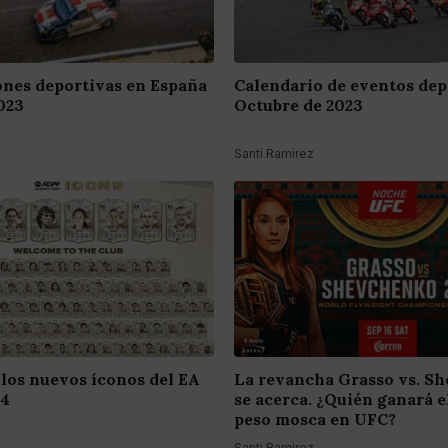
nes deportivas en España
Calendario de eventos dep
023
Octubre de 2023
Santi Ramirez
 los nuevos íconos del EA
La revancha Grasso vs. S
24
se acerca. ¿Quién ganará el
peso mosca en UFC?
Santi Ramirez