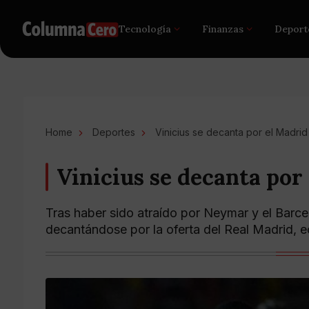
Tecnología
Finanzas
Deport
Home
Deportes
Vinicius se decanta por el Madrid
Vinicius se decanta por
Tras haber sido atraído por Neymar y el Barcel
decantándose por la oferta del Real Madrid,