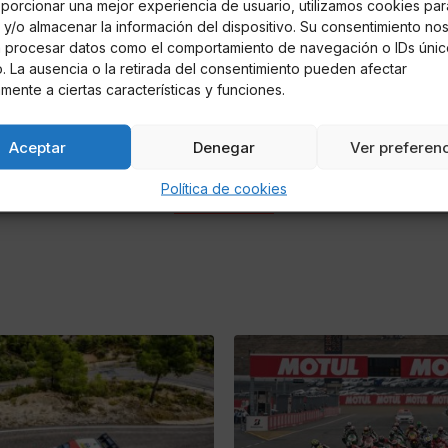
porcionar una mejor experiencia de usuario, utilizamos cookies par
y/o almacenar la información del dispositivo. Su consentimiento no
á procesar datos como el comportamiento de navegación o IDs únic
io. La ausencia o la retirada del consentimiento pueden afectar
mente a ciertas características y funciones.
Aceptar
Denegar
Ver preferen
Política de cookies