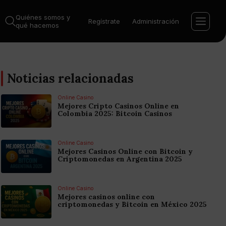
Quiénes somos y
Regístrate
Administración
qué hacemos
Noticias relacionadas
Online Casino
Mejores Cripto Casinos Online en
Colombia 2025: Bitcoin Casinos
Online Casino
Mejores Casinos Online con Bitcoin y
Criptomonedas en Argentina 2025
Online Casino
Mejores casinos online con
criptomonedas y Bitcoin en México 2025