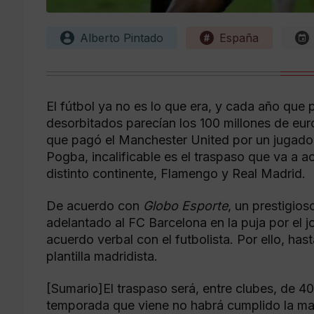
Alberto Pintado
España
El fútbol ya no es lo que era, y cada año que
desorbitados parecían los 100 millones de euro
que pagó el Manchester United por un jugador
Pogba, incalificable es el traspaso que va a 
distinto continente, Flamengo y Real Madrid.
De acuerdo con
Globo Esporte
, un prestigios
adelantado al FC Barcelona en la puja por el 
acuerdo verbal con el futbolista. Por ello, hast
plantilla madridista.
[Sumario]El traspaso será, entre clubes, de 40
temporada que viene no habrá cumplido la ma