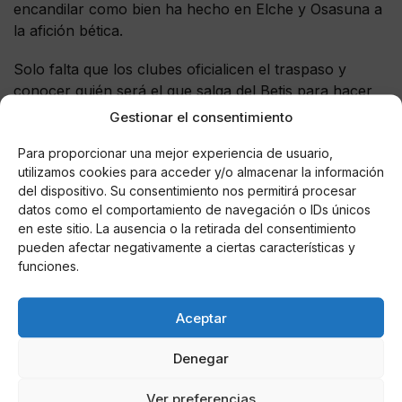
encandilar como bien ha hecho en Elche y Osasuna a
la afición bética.
Solo falta que los clubes oficialicen el traspaso y
conocer quién será el que salga del Betis para hacer
hueco al recién llegado, ya que actualmente son
Gestionar el consentimiento
cuatro -Rubén Castro, Sanabria, Álex Alegría y
Para proporcionar una mejor experiencia de usuario,
Zozulia- los delanteros que forman parte de la plantilla
utilizamos cookies para acceder y/o almacenar la información
bética. Sin lugar a dudas, el que más papeletas tiene
del dispositivo. Su consentimiento nos permitirá procesar
es el ucraniano, quien además de no haber disputado
datos como el comportamiento de navegación o IDs únicos
prácticamente minutos con el Betis, ha sido
en este sitio. La ausencia o la retirada del consentimiento
relacionado con un club de la MLS, la que apostará
pueden afectar negativamente a ciertas características y
fuerte por él.
funciones.
Aceptar
AUTOR
Denegar
Alberto Pintado
Ver preferencias