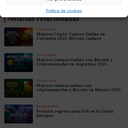
Política de cookies
Noticias relacionadas
Online Casino
Mejores Cripto Casinos Online en
Colombia 2025: Bitcoin Casinos
Online Casino
Mejores Casinos Online con Bitcoin y
Criptomonedas en Argentina 2025
Online Casino
Mejores casinos online con
criptomonedas y Bitcoin en México 2025
Entretenimiento
Fortnite regresa para iOS en la Unión
Europea