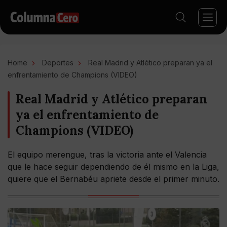
Home
Deportes
Real Madrid y Atlético preparan ya el
enfrentamiento de Champions (VIDEO)
Real Madrid y Atlético preparan
ya el enfrentamiento de
Champions (VIDEO)
El equipo merengue, tras la victoria ante el Valencia
que le hace seguir dependiendo de él mismo en la Liga,
quiere que el Bernabéu apriete desde el primer minuto.