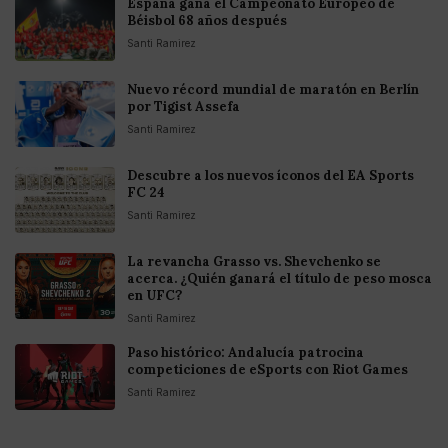
España gana el Campeonato Europeo de
Béisbol 68 años después
Santi Ramirez
Nuevo récord mundial de maratón en Berlín
por Tigist Assefa
Santi Ramirez
Descubre a los nuevos íconos del EA Sports
FC 24
Santi Ramirez
La revancha Grasso vs. Shevchenko se
acerca. ¿Quién ganará el título de peso mosca
en UFC?
Santi Ramirez
Paso histórico: Andalucía patrocina
competiciones de eSports con Riot Games
Santi Ramirez