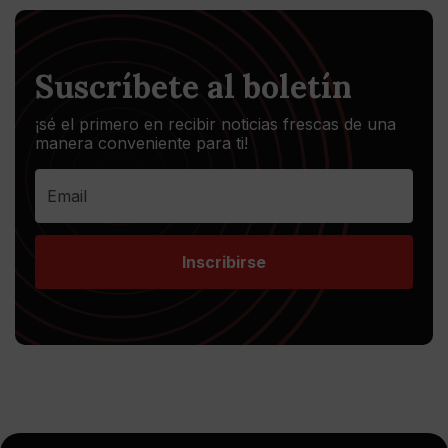
Suscríbete al boletín
¡sé el primero en recibir noticias frescas de una
manera conveniente para ti!
Inscribirse