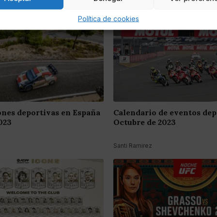
Política de cookies
nes deportivas en España
Calendario de eventos dep
023
Octubre de 2023
Santi Ramirez