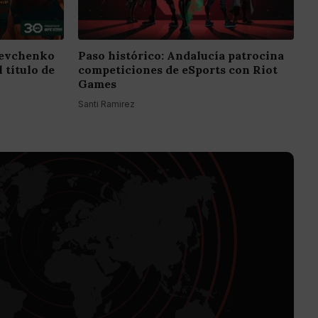
hevchenko
Paso histórico: Andalucía patrocina
 título de
competiciones de eSports con Riot
Games
Santi Ramirez