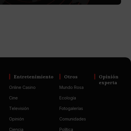
Entretenimiento
Otros
Opinión
experta
Online Casino
Mundo Rosa
Cine
Ecología
Televisión
Fotogalerías
Opinión
Comunidades
Ciencia
Política