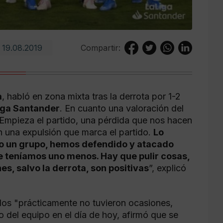
19.08.2019
Compartir:
a
, habló en zona mixta tras la derrota por 1-2
iga Santander
. En cuanto una valoración del
 "Empieza el partido, una pérdida que nos hacen
n una expulsión que marca el partido.
Lo
mo un grupo, hemos defendido y atacado
 teníamos uno menos. Hay que pulir cosas,
s, salvo la derrota, son positivas
”, explicó
ellos "prácticamente no tuvieron ocasiones,
o del equipo en el día de hoy, afirmó que se