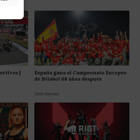
ortivos |
España gana el Campeonato Europeo
de Béisbol 68 años después
Santi Ramirez