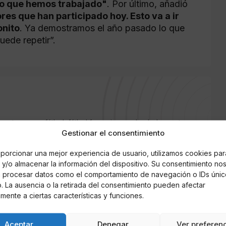
 lo que hemos trabajado"
. Por último, añadió
res que han participado hoy. Esto va a ir
onito
. Ya demostramos el año pasado lo que
uede repetir”.
portes como fútbol, fútbol femenino, rugby, baloncesto,
Gestionar el consentimiento
porcionar una mejor experiencia de usuario, utilizamos cookies par
y/o almacenar la información del dispositivo. Su consentimiento no
á procesar datos como el comportamiento de navegación o IDs únic
io. La ausencia o la retirada del consentimiento pueden afectar
mente a ciertas características y funciones.
Aceptar
Denegar
Ver preferen