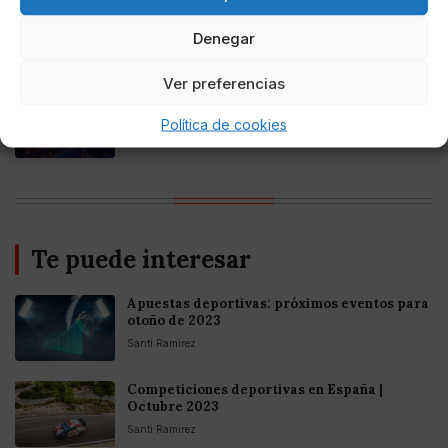
Online Casino
Mejores casinos online con
Denegar
criptomonedas y Bitcoin en México 2025
Ver preferencias
Entretenimiento
Fortnite regresa para iOS en la Unión
Política de cookies
Europea
Te puede interesar
Apuestas deportivas: próximos eventos para
otoño de 2023
Santi Ramirez
Competiciones deportivas en España |
Octubre 2023
Santi Ramirez