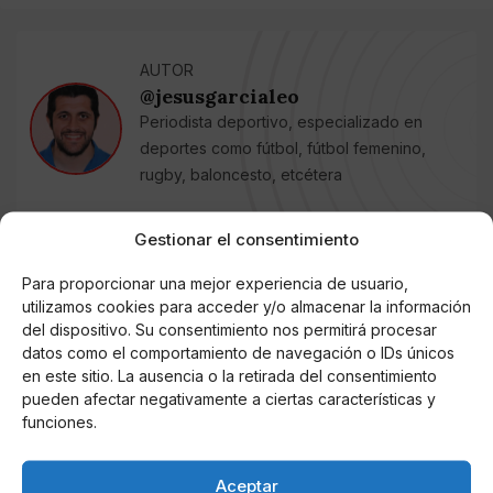
AUTOR
@jesusgarcialeo
Periodista deportivo, especializado en
deportes como fútbol, fútbol femenino,
rugby, baloncesto, etcétera
Gestionar el consentimiento
Noticias relacionadas
Para proporcionar una mejor experiencia de usuario,
utilizamos cookies para acceder y/o almacenar la información
Online Casino
Mejores Cripto Casinos Online en
del dispositivo. Su consentimiento nos permitirá procesar
Colombia 2025: Bitcoin Casinos
datos como el comportamiento de navegación o IDs únicos
en este sitio. La ausencia o la retirada del consentimiento
pueden afectar negativamente a ciertas características y
Online Casino
Mejores Casinos Online con Bitcoin y
funciones.
Criptomonedas en Argentina 2025
Aceptar