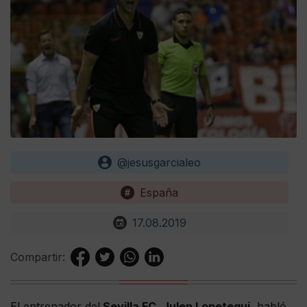
@jesusgarcialeo
España
17.08.2019
Compartir:
El entrenador del
Sevilla FC, Julen Lopetegui
, habló