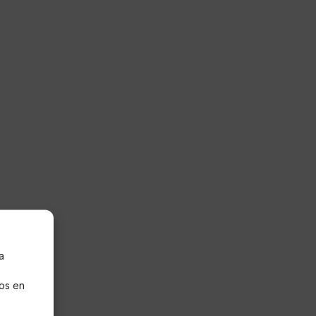
a
s
os en