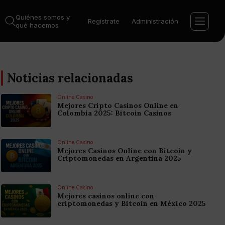
Quiénes somos y
Regístrate
Administración
qué hacemos
Noticias relacionadas
Online Casino
Mejores Cripto Casinos Online en
Colombia 2025: Bitcoin Casinos
Online Casino
Mejores Casinos Online con Bitcoin y
Criptomonedas en Argentina 2025
Online Casino
Mejores casinos online con
criptomonedas y Bitcoin en México 2025