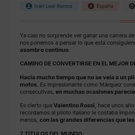
Iván Leal Ramos
España
Ya casi no sorprende ver ganar una carrera d
nos ponemos a pensar lo que está consiguiend
asombro continuo
.
CAMINO DE CONVERTIRSE EN EL MEJOR DE
Hacía mucho tiempo que no se veía a un pi
motos
. Es impresionante como Márquez consig
consecutivas,
en muchas ocasiones parecie
Es cierto que
Valentino Rossi,
hace unos años,
recordamos al piloto italiano le costaba impon
menos,
con las grandes diferencias que le
7 TÍTULOS DEL MUNDO