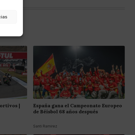
cias
ortivos |
España gana el Campeonato Europeo
de Béisbol 68 años después
Santi Ramirez