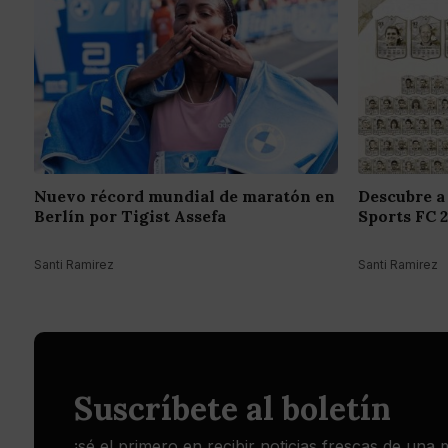
Nuevo récord mundial de maratón en
Descubre a
Berlín por Tigist Assefa
Sports FC 
Santi Ramirez
Santi Ramirez
Suscríbete al boletín
¡sé el primero en recibir noticias frescas de una