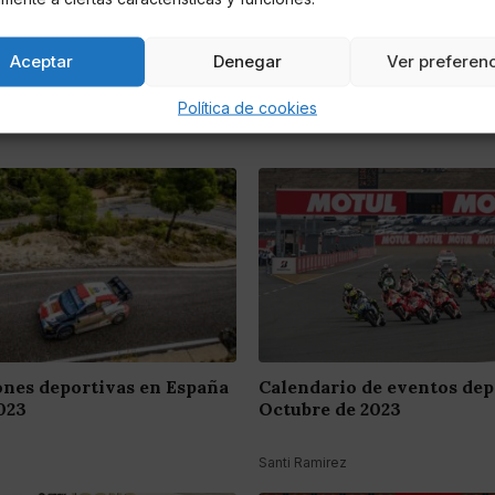
Aceptar
Denegar
Ver preferen
Política de cookies
nes deportivas en España
Calendario de eventos dep
023
Octubre de 2023
Santi Ramirez