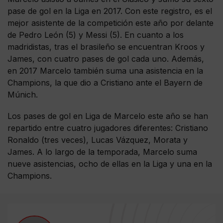
pase de gol en la Liga en 2017. Con este registro, es el
mejor asistente de la competición este año por delante
de Pedro León (5) y Messi (5). En cuanto a los
madridistas, tras el brasileño se encuentran Kroos y
James, con cuatro pases de gol cada uno. Además,
en 2017 Marcelo también suma una asistencia en la
Champions, la que dio a Cristiano ante el Bayern de
Múnich.
Los pases de gol en Liga de Marcelo este año se han
repartido entre cuatro jugadores diferentes: Cristiano
Ronaldo (tres veces), Lucas Vázquez, Morata y
James. A lo largo de la temporada, Marcelo suma
nueve asistencias, ocho de ellas en la Liga y una en la
Champions.