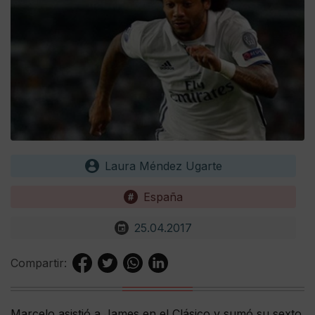
Laura Méndez Ugarte
España
25.04.2017
Compartir:
Marcelo asistió a James en el Clásico y sumó su sexto