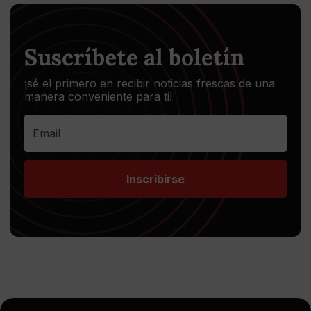
Suscríbete al boletín
¡sé el primero en recibir noticias frescas de una
manera conveniente para ti!
Inscribirse