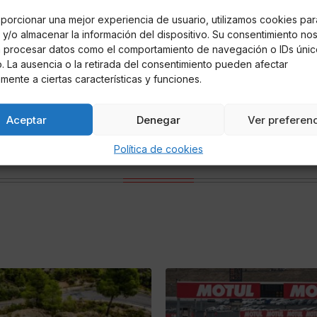
.
porcionar una mejor experiencia de usuario, utilizamos cookies par
y/o almacenar la información del dispositivo. Su consentimiento no
á procesar datos como el comportamiento de navegación o IDs únic
io. La ausencia o la retirada del consentimiento pueden afectar
mente a ciertas características y funciones.
Aceptar
Denegar
Ver preferen
Política de cookies