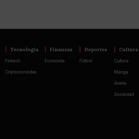
Tecnología
Finanzas
Deportes
Cultura
Fintech
Economía
Fútbol
Cultura
Criptomonedas
Manga
Anime
Sociedad