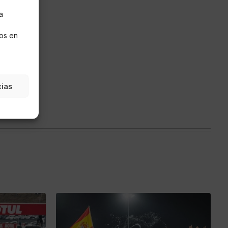
a
s
os en
cias