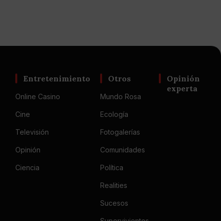
Entretenimiento
Otros
Opinión
experta
Online Casino
Mundo Rosa
Cine
Ecología
Televisión
Fotogalerías
Opinión
Comunidades
Ciencia
Política
Realities
Sucesos
Supervivientes