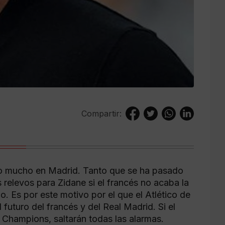
Compartir:
do mucho en Madrid. Tanto que se ha pasado
s relevos para Zidane si el francés no acaba la
 Es por este motivo por el que el Atlético de
futuro del francés y del Real Madrid. Si el
 Champions, saltarán todas las alarmas.