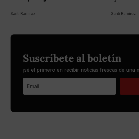
Santi Ramirez
Santi Ramirez
Suscríbete al boletín
¡sé el primero en recibir noticias frescas de una