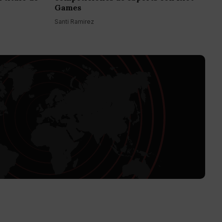
Games
Santi Ramirez