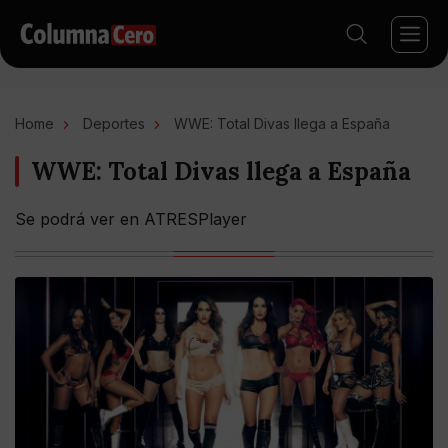
Home
Deportes
WWE: Total Divas llega a España
WWE: Total Divas llega a España
Se podrá ver en ATRESPlayer