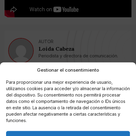
AUTOR
Loida Cabeza
Periodista y directora de comunicación.
Gestionar el consentimiento
Noticias relacionadas
Para proporcionar una mejor experiencia de usuario,
utilizamos cookies para acceder y/o almacenar la información
Online Casino
del dispositivo. Su consentimiento nos permitirá procesar
Mejores Cripto Casinos Online en
datos como el comportamiento de navegación o IDs únicos
Colombia 2025: Bitcoin Casinos
en este sitio. La ausencia o la retirada del consentimiento
pueden afectar negativamente a ciertas características y
Online Casino
funciones.
Mejores Casinos Online con Bitcoin y
Criptomonedas en Argentina 2025