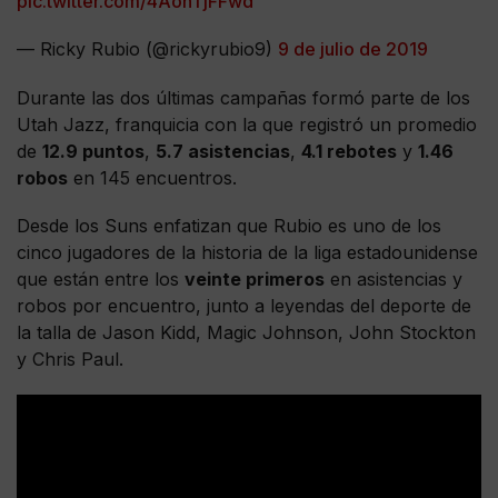
pic.twitter.com/4AohTjFFwd
— Ricky Rubio (@rickyrubio9)
9 de julio de 2019
Durante las dos últimas campañas formó parte de los
Utah Jazz, franquicia con la que registró un promedio
de
12.9 puntos
,
5.7 asistencias
,
4.1 rebotes
y
1.46
robos
en 145 encuentros.
Desde los Suns enfatizan que Rubio es uno de los
cinco jugadores de la historia de la liga estadounidense
que están entre los
veinte primeros
en asistencias y
robos por encuentro, junto a leyendas del deporte de
la talla de Jason Kidd, Magic Johnson, John Stockton
y Chris Paul.