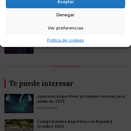
Aceptar
Online Casino
Denegar
Mejores casinos online con
criptomonedas y Bitcoin en México 2025
Ver preferencias
Entretenimiento
Política de cookies
Fortnite regresa para iOS en la Unión
Europea
Te puede interesar
Apuestas deportivas: próximos eventos para
otoño de 2023
Santi Ramirez
Competiciones deportivas en España |
Octubre 2023