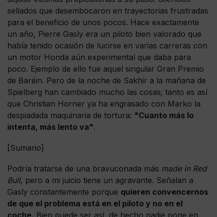
sellados que desembocaron en trayectorias frustradas
para el beneficio de unos pocos. Hace exactamente
un año, Pierre Gasly era un piloto bien valorado que
había tenido ocasión de lucirse en varias carreras con
un motor Honda aún experimental que daba para
poco. Ejemplo de ello fue aquel singular Gran Premio
de Baréin. Pero de la noche de Sakhir a la mañana de
Spielberg han cambiado mucho las cosas; tanto es así
que Christian Horner ya ha engrasado con Marko la
despiadada maquinaria de tortura:
"Cuanto más lo
intenta, más lento va"
.
[Sumario]
Podría tratarse de una bravuconada más
made in Red
Bull
, pero a mi juicio tiene un agravante. Señalan a
Gasly constantemente porque
quieren convencernos
de que el problema está en el piloto y no en el
coche.
Bien puede ser así, de hecho nadie pone en