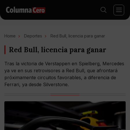
Home
Deportes
Red Bull, licencia para ganar
Red Bull, licencia para ganar
Tras la victoria de Verstappen en Spielberg, Mercedes
ya ve en sus retrovisores a Red Bull, que afrontará
próximamente circuitos favorables, a diferencia de
Ferrari, ya desde Silverstone.