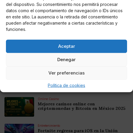
del dispositivo. Su consentimiento nos permitirá procesar
GA. Mañanes
datos como el comportamiento de navegación o IDs únicos
en este sitio. La ausencia o la retirada del consentimiento
pueden afectar negativamente a ciertas características y
funciones.
Noticias relacionadas
Aceptar
Online Casino
Mejores Cripto Casinos Online en
Colombia 2025: Bitcoin Casinos
Denegar
Ver preferencias
Online Casino
Mejores Casinos Online con Bitcoin y
Criptomonedas en Argentina 2025
Política de cookies
Online Casino
Mejores casinos online con
criptomonedas y Bitcoin en México 2025
Entretenimiento
Fortnite regresa para iOS en la Unión