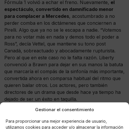
Fórmula 1 volvió a echar el freno. Nuevamente,
el
espectáculo, convertido en damnificado menor
para complacer a Mercedes
, acostumbrado a no
perder comba en los dictámenes que conciernen a
Pirelli. Algo que ya no se le escapa a nadie. “Votemos
para no votar más en nada y demos todo el poder a
Ross”, decía Vettel, que mantiene su tono post
Canadá, sobreactuado y abocadamente rupturista.
Pero al que en este caso no le falta razón. Liberty
convenció a Brawn para dejar en sus manos la batuta
que marcaría el compás de la sinfonía más importante,
convertida ahora en comparsa habitual del ritmo que
quieren bailar otros. Los actores, pero también
directores de un drama que desde hace ya tiempo ha
dejado de ser un éxito en taquilla.
Gestionar el consentimiento
Para proporcionar una mejor experiencia de usuario,
utilizamos cookies para acceder y/o almacenar la información
AUTOR