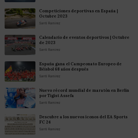
Competiciones deportivas en España |
Octubre 2023
Santi Ramirez
Calendario de eventos deportivos | Octubre
de 2023
Santi Ramirez
España gana el Campeonato Europeo de
Béisbol 68 años después
Santi Ramirez
Nuevo récord mundial de maratón en Berlín
por Tigist Assefa
Santi Ramirez
Descubre a los nuevos íconos del EA Sports
FC 24
Santi Ramirez