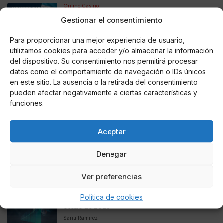
Online Casino
Mejores Casinos Online con Bitcoin y
Gestionar el consentimiento
Criptomonedas en Argentina 2025
Para proporcionar una mejor experiencia de usuario,
utilizamos cookies para acceder y/o almacenar la información
Online Casino
Mejores casinos online con
del dispositivo. Su consentimiento nos permitirá procesar
criptomonedas y Bitcoin en México 2025
datos como el comportamiento de navegación o IDs únicos
en este sitio. La ausencia o la retirada del consentimiento
pueden afectar negativamente a ciertas características y
Entretenimiento
funciones.
Fortnite regresa para iOS en la Unión
Europea
Aceptar
Denegar
Te puede interesar
Ver preferencias
Política de cookies
Apuestas deportivas: próximos eventos para
otoño de 2023
Santi Ramirez