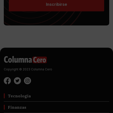
Inscribirse
Copyright © 2023 Columna Cero
Tecnología
Finanzas