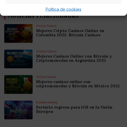
Política de cookies
Noticias relacionadas
Online Casino
Mejores Cripto Casinos Online en
Colombia 2025: Bitcoin Casinos
Online Casino
Mejores Casinos Online con Bitcoin y
Criptomonedas en Argentina 2025
Online Casino
Mejores casinos online con
criptomonedas y Bitcoin en México 2025
Entretenimiento
Fortnite regresa para iOS en la Unión
Europea