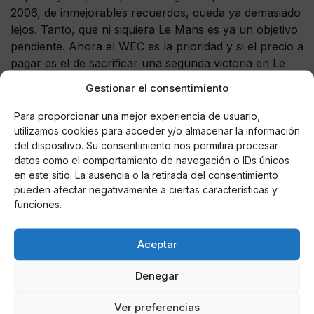
2006, de inmejorables recuerdos, queda ya demasiado
lejos. Tanto, que ni siquiera Le Mans es ya un objetivo
pendiente. Ahora el WEC es la prioridad y si el precio a
pagar es el de sacrificar una segunda victoria en Le
Mans será un trato justo. Más justo aún si el coche #7
Gestionar el consentimiento
puede llevarse el premio de consolación más grande
al que pueden optar. Está escrito.
Y cada centímetro
Para proporcionar una mejor experiencia de usuario,
de más, cada décima de menos, cada kilómetro por
utilizamos cookies para acceder y/o almacenar la información
del dispositivo. Su consentimiento nos permitirá procesar
encima del riesgo permitido será una tentación
datos como el comportamiento de navegación o IDs únicos
peligrosa que puede acabar con 14 meses de
en este sitio. La ausencia o la retirada del consentimiento
trabajo
. Corazón contra mente… y, entre medias, el
pueden afectar negativamente a ciertas características y
hechizo de Le Mans.
funciones.
Aceptar
AUTOR
Denegar
GA. Mañanes
Ver preferencias