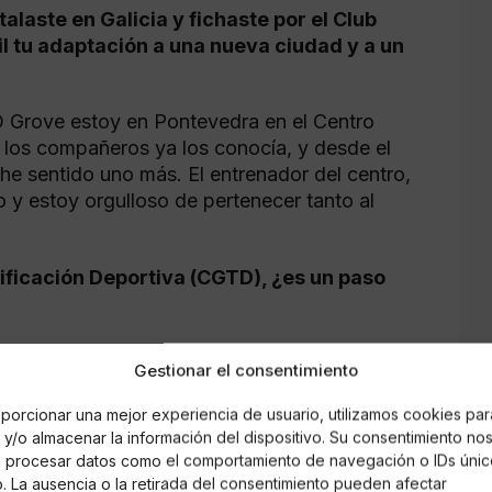
talaste en Galicia y fichaste por el Club
l tu adaptación a una nueva ciudad y a un
O Grove estoy en Pontevedra en el Centro
 los compañeros ya los conocía, y desde el
he sentido uno más. El entrenador del centro,
 y estoy orgulloso de pertenecer tanto al
nificación Deportiva (CGTD), ¿es un paso
clave para el progreso de un piragüista o de
Gestionar el consentimiento
 con grandes instalaciones, entrar en un centro
ortante y para mí, me está ayudando a crecer
porcionar una mejor experiencia de usuario, utilizamos cookies par
y/o almacenar la información del dispositivo. Su consentimiento no
á procesar datos como el comportamiento de navegación o IDs únic
ernacional en el Campeonato del Mundo
io. La ausencia o la retirada del consentimiento pueden afectar