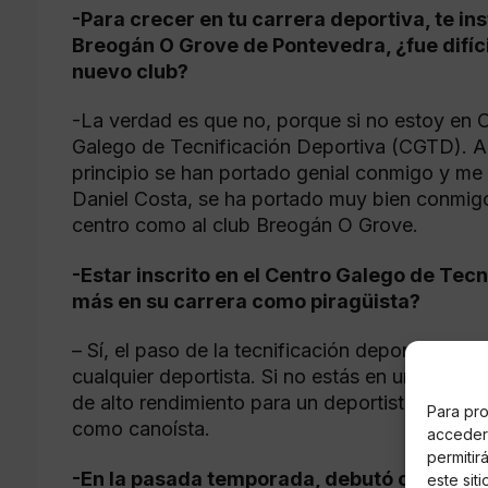
-Para crecer en tu carrera deportiva, te ins
Breogán O Grove de Pontevedra, ¿fue difíci
nuevo club?
-La verdad es que no, porque si no estoy en 
Galego de Tecnificación Deportiva (CGTD). A
principio se han portado genial conmigo y me 
Daniel Costa, se ha portado muy bien conmigo
centro como al club Breogán O Grove.
-Estar inscrito en el Centro Galego de Tec
más en su carrera como piragüista?
– Sí, el paso de la tecnificación deportiva es 
cualquier deportista. Si no estás en un centro
de alto rendimiento para un deportista es imp
Para pro
como canoísta.
acceder 
permitir
-En la pasada temporada, debutó como int
este sit