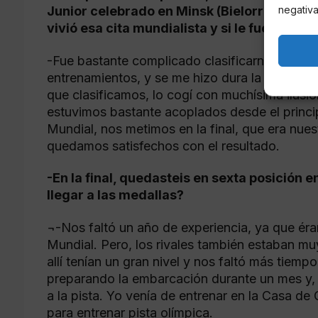
negativa
Junior celebrado en Minsk (Bielorrusia), j
vivió esa cita mundialista y si le fue difícil 
-Fue bastante complicado clasificarnos porqu
entrenamientos, y se me hizo dura la temporad
que clasificamos, lo cogí con muchísima ilusi
estuvimos bastante acoplados desde el princip
Mundial, nos metimos en la final, que era nuest
quedamos satisfechos con el resultado.
-En la final, quedasteis en sexta posición en
llegar a las medallas?
¬-Nos faltó un año de experiencia, ya que ér
Mundial. Pero, los rivales también estaban m
allí tenían un gran nivel y nos faltó más tiem
preparando la embarcación durante un mes y, 
a la pista. Yo venía de entrenar en la Casa d
para entrenar pista olímpica.