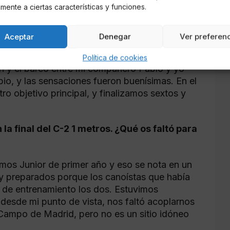
mente a ciertas características y funciones.
unto a Pablo Graña en C-2 1 metros. ¿Cómo
llegar?
Aceptar
Denegar
Ver preferen
e fue un año muy duro en cuanto a
a, sobre todo en el tramo final. Pero, una vez
Política de cookies
ón y el barco entre mi compañero Pablo y yo
io, y las sensaciones fueron buenísimas. En el
ro objetivo principal, y finalizamos sextos y
 la final del C-2 1 metros. ¿Qué os faltó para
amos Junior de primer año y eso se nota en un
uy preparados porque los canoístas que había
po de entrenamiento los dos. Estuvimos
desde mi punto de vista, nos faltó acoplarnos
e Campo de Madrid, pero no es un sitio idóneo