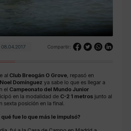
08.04.2017
Compartir:
e al
Club Breogán O Grove
, repasó en
Noel Domínguez
ya sabe lo que es llegar a
n el
Campeonato del Mundo Junior
ticipó en la modalidad de
C-2 1 metros
junto al
n sexta posición en la final.
 qué fue lo que más le impulsó?
día, fui a la Casa de Campo en Madrid a