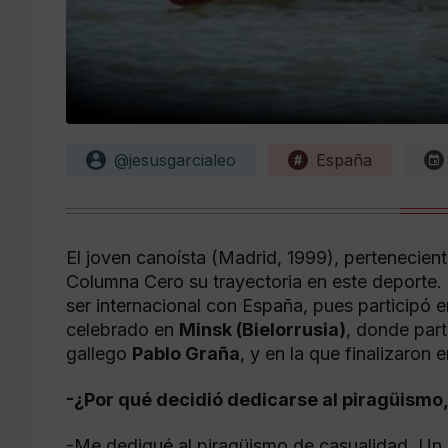
@jesusgarcialeo
España
El joven canoísta (Madrid, 1999), pertenecient
Columna Cero su trayectoria en este deporte.
ser internacional con España, pues participó e
celebrado en
Minsk (Bielorrusia)
, donde par
gallego
Pablo Graña
, y en la que finalizaron e
-¿Por qué decidió dedicarse al piragüismo,
-Me dediqué al piragüismo de casualidad. Un 