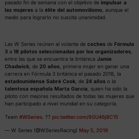
pasado fin de semana con el objetivo de
impulsar
a
las
mujeres
a la
élite
del
automovilismo
, aunque el
medio para lograrlo no suscita unanimidad.
Las W Series reúnen al volante de
coches
de
Fórmula
3
a
18
pilotos
seleccionadas
por
los
organizadores
,
entre las que se encuentra la británica
Jamie
Chadwick
, de
20
años
, primera mujer en ganar una
carrera en Fórmula 3 británica el pasado 2018, la
estadounidense
Sabré
Cook
, de
24
años
o la
talentosa
española
Marta
Garcia
, quien ha sido la
piloto con mejores resultados de todas las mujeres que
han participado a nivel mundial en su categoría.
Team
#WSeries
. ??
pic.twitter.com/6GU46j8C15
— W Series (@WSeriesRacing)
May 5, 2019