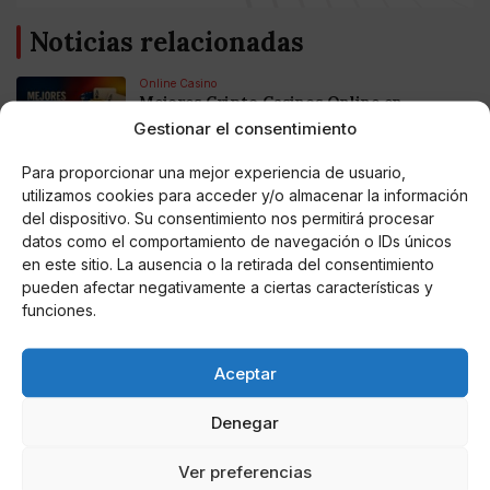
Noticias relacionadas
Online Casino
Mejores Cripto Casinos Online en
Colombia 2025: Bitcoin Casinos
Gestionar el consentimiento
Para proporcionar una mejor experiencia de usuario,
Online Casino
utilizamos cookies para acceder y/o almacenar la información
Mejores Casinos Online con Bitcoin y
Criptomonedas en Argentina 2025
del dispositivo. Su consentimiento nos permitirá procesar
datos como el comportamiento de navegación o IDs únicos
en este sitio. La ausencia o la retirada del consentimiento
Online Casino
pueden afectar negativamente a ciertas características y
Mejores casinos online con
funciones.
criptomonedas y Bitcoin en México 2025
Aceptar
Entretenimiento
Fortnite regresa para iOS en la Unión
Europea
Denegar
Ver preferencias