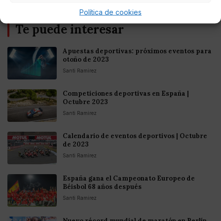
Política de cookies
Te puede interesar
Apuestas deportivas: próximos eventos para
otoño de 2023
Santi Ramirez
Competiciones deportivas en España |
Octubre 2023
Santi Ramirez
Calendario de eventos deportivos | Octubre
de 2023
Santi Ramirez
España gana el Campeonato Europeo de
Béisbol 68 años después
Santi Ramirez
Nuevo récord mundial de maratón en Berlín