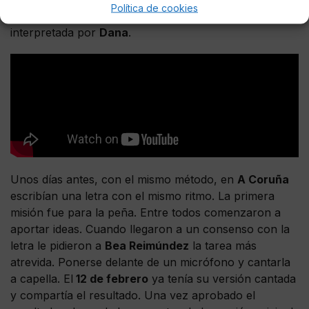
Política de cookies
Todos los deportivistas han querido ver la canción
interpretada por
Dana
.
Unos días antes, con el mismo método, en
A Coruña
escribían una letra con el mismo ritmo. La primera
misión fue para la peña. Entre todos comenzaron a
aportar ideas. Cuando llegaron a un consenso con la
letra le pidieron a
Bea Reimúndez
la tarea más
atrevida. Ponerse delante de un micrófono y cantarla
a capella. El
12 de febrero
ya tenía su versión cantada
y compartía el resultado. Una vez aprobado el