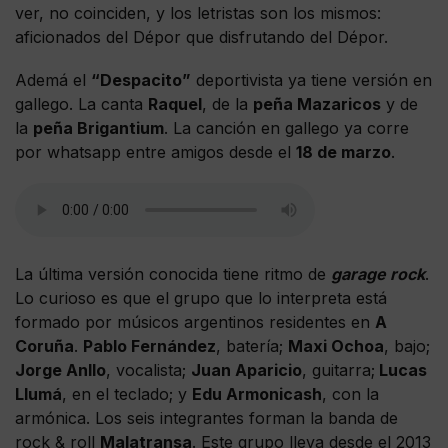
ver, no coinciden, y los letristas son los mismos:
aficionados del Dépor que disfrutando del Dépor.
Ademá el
“Despacito”
deportivista ya tiene versión en
gallego. La canta
Raquel
, de la
peña Mazaricos
y de
la
peña Brigantium
. La canción en gallego ya corre
por whatsapp entre amigos desde el
18 de marzo
.
La última versión conocida tiene ritmo de
garage rock
.
Lo curioso es que el grupo que lo interpreta está
formado por músicos argentinos residentes en
A
Coruña
.
Pablo Fernández
, batería;
Maxi Ochoa
, bajo;
Jorge Anllo
, vocalista;
Juan Aparicio
, guitarra;
Lucas
Llumá
, en el teclado; y
Edu Armonicash
, con la
armónica. Los seis integrantes forman la banda de
rock & roll
Malatransa
. Este grupo lleva desde el 2013