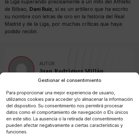
la Liga superando precisamente a un mito del Athletic
de Bilbao,
Dani Ruiz
, sí es un artillero que ha escrito
su nombre con letras de oro en la historia del Real
Madrid y de la Liga, por muchas críticas que haya
podido recibir.
AUTOR
Juan Rodríguez Millán
Gestionar el consentimiento
Para proporcionar una mejor experiencia de usuario,
Noticias relacionadas
utilizamos cookies para acceder y/o almacenar la información
del dispositivo. Su consentimiento nos permitirá procesar
Online Casino
datos como el comportamiento de navegación o IDs únicos
Mejores Cripto Casinos Online en
en este sitio. La ausencia o la retirada del consentimiento
Colombia 2025: Bitcoin Casinos
pueden afectar negativamente a ciertas características y
funciones.
Online Casino