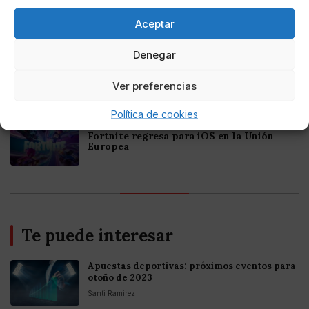
Mejores Casinos Online con Bitcoin y
Criptomonedas en Argentina 2025
Aceptar
Denegar
Online Casino
Mejores casinos online con
criptomonedas y Bitcoin en México 2025
Ver preferencias
Política de cookies
Entretenimiento
Fortnite regresa para iOS en la Unión
Europea
Te puede interesar
Apuestas deportivas: próximos eventos para
otoño de 2023
Santi Ramirez