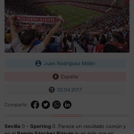
Juan Rodríguez Millán
España
02.04.2017
Compartir:
Sevilla
0 –
Sporting
0. Parece un resultado común y
en el
Ramón Sánchez Pizjuán
lo es más que en