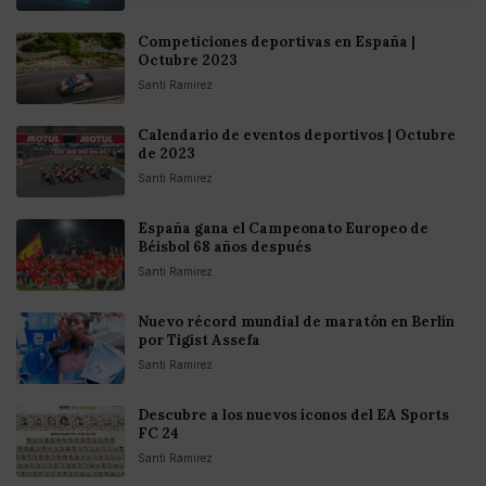
Competiciones deportivas en España |
Octubre 2023
Santi Ramirez
Calendario de eventos deportivos | Octubre
de 2023
Santi Ramirez
España gana el Campeonato Europeo de
Béisbol 68 años después
Santi Ramirez
Nuevo récord mundial de maratón en Berlín
por Tigist Assefa
Santi Ramirez
Descubre a los nuevos íconos del EA Sports
FC 24
Santi Ramirez