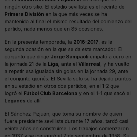
ningún otro sitio. El estadio sevillista es el recinto de
Primera División
en la que más veces se ha
mantenido al final el mismo resultado del comienzo del
partido, nada menos que en 85 ocasiones.
En la presente temporada, la
2016-2017
, es la
segunda ocasión en la que se da este marcador. El
conjunto que dirige
Jorge Sampaoli
empató a cero en
la jornada 21 de la
Liga
, ante el
Villarreal
, y ha vuelto
a repetir esa igualada sin goles en la jornada 29, ante
el conjunto gijonés. El Sevilla solo se ha dejado puntos
en su estadio en otros dos partidos, en el 1-2 que
logró el
Fútbol Club Barcelona
y en el 1-1 que sacó el
Leganés
de allí.
El Sánchez Pizjuán, que toma su nombre de quien
fuera presidente sevillista durante 17 años, tardó casi
veinte años en construirse. Los trabajos comenzaron
en 1937 y se inauguró el 7 de septiembre de 1958. Su