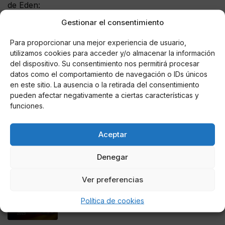
de Eden:
Gestionar el consentimiento
Bienvenido,
@hazardeden10
pic.twitter.com/pmBmqDAyrE
Para proporcionar una mejor experiencia de usuario,
utilizamos cookies para acceder y/o almacenar la información
— Madrid Sports (@MadridSports_)
April 6, 2019
del dispositivo. Su consentimiento nos permitirá procesar
datos como el comportamiento de navegación o IDs únicos
en este sitio. La ausencia o la retirada del consentimiento
pueden afectar negativamente a ciertas características y
funciones.
AUTOR
Alberto López Herraiz
Aceptar
Denegar
Noticias relacionadas
Ver preferencias
Online Casino
Mejores Cripto Casinos Online en
Política de cookies
Colombia 2025: Bitcoin Casinos