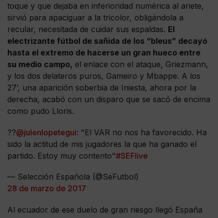
toque y que dejaba en inferioridad numérica al ariete,
sirvió para apaciguar a la tricolor, obligándola a
recular, necesitada de cuidar sus espaldas.
El
electrizante fútbol de sañida de los “bleus” decayó
hasta el extremo de hacerse un gran hueco entre
su medio campo,
el enlace con el ataque, Griezmann,
y los dos delateros puros, Gameiro y Mbappe. A los
27’, una aparición soberbia de Iniesta, ahora por la
derecha, acabó con un disparo que se sacó de encima
como pudo Lloris.
??
@julenlopetegui
: "El VAR no nos ha favorecido. Ha
sido la actitud de mis jugadores la que ha ganado el
partido. Estoy muy contento"
#SEFlive
— Selección Española (@SeFutbol)
28 de marzo de 2017
Al ecuador de ese duelo de gran riesgo llegó España