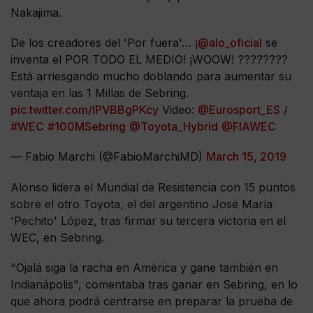
Nakajima.
De los creadores del 'Por fuera'… ¡
@alo_oficial
se
inventa el POR TODO EL MEDIO! ¡WOOW! ????????
Está arriesgando mucho doblando para aumentar su
ventaja en las 1 Millas de Sebring.
pic.twitter.com/IPVBBgPKcy
Video:
@Eurosport_ES
/
#WEC
#100MSebring
@Toyota_Hybrid
@FIAWEC
— Fabio Marchi (@FabioMarchiMD)
March 15, 2019
Alonso lidera el Mundial de Resistencia con 15 puntos
sobre el otro Toyota, el del argentino José María
'Pechito' López, tras firmar su tercera victoria en el
WEC, en Sebring.
"Ojalá siga la racha en América y gane también en
Indianápolis", comentaba tras ganar en Sebring, en lo
que ahora podrá centrarse en preparar la prueba de