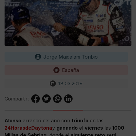
Jorge Majdalani Toribio
España
18.03.2019
Compartir:
Alonso
arrancó del año con
triunfo
en las
24
Horas
de
Daytona
y
ganando
el
viernes
las
1000
Millas
de
Sebring
, donde el
siguiente
reto
será