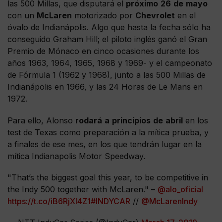
las 500 Millas, que disputará el
próximo
26
de
mayo
con un
McLaren
motorizado por
Chevrolet
en el
óvalo de Indianápolis. Algo que hasta la fecha sólo ha
conseguido Graham Hill; el piloto inglés ganó el Gran
Premio de Mónaco en cinco ocasiones durante los
años 1963, 1964, 1965, 1968 y 1969- y el campeonato
de Fórmula 1 (1962 y 1968), junto a las 500 Millas de
Indianápolis en 1966, y las 24 Horas de Le Mans en
1972.
Para ello, Alonso
rodará
a
principios
de
abril
en los
test de Texas como preparación a la mítica prueba, y
a finales de ese mes, en los que tendrán lugar en la
mítica Indianapolis Motor Speedway.
"That’s the biggest goal this year, to be competitive in
the Indy 500 together with McLaren." –
@alo_oficial
https://t.co/iB6RjXI4Z1
#INDYCAR
//
@McLarenIndy