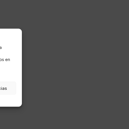
a
s
os en
cias