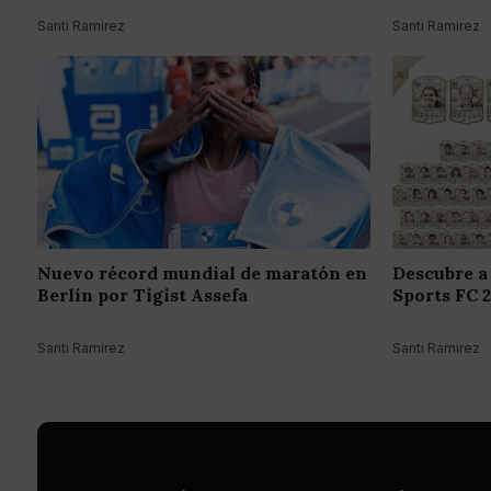
Santi Ramirez
Santi Ramirez
Nuevo récord mundial de maratón en
Descubre a
Berlín por Tigist Assefa
Sports FC 
Santi Ramirez
Santi Ramirez