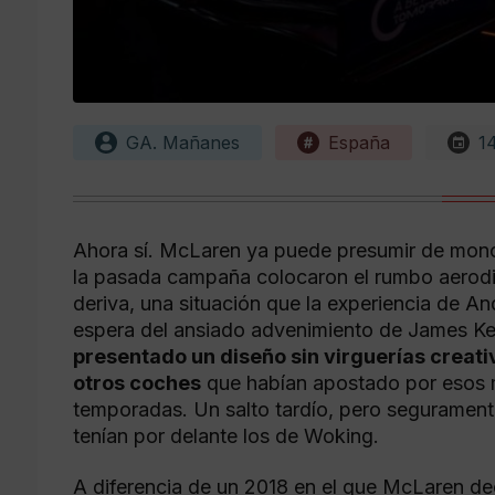
GA. Mañanes
España
1
Ahora sí. McLaren ya puede presumir de mono
la pasada campaña colocaron el rumbo aerod
deriva, una situación que la experiencia de An
espera del ansiado advenimiento de James Ke
presentado un diseño sin virguerías creati
otros coches
que habían apostado por esos
temporadas. Un salto tardío, pero segurament
tenían por delante los de Woking.
A diferencia de un 2018 en el que McLaren dec