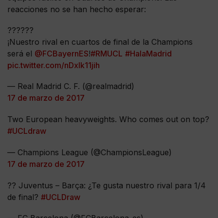
reacciones no se han hecho esperar:
??????
¡Nuestro rival en cuartos de final de la Champions
será el
@FCBayernES
!
#RMUCL
#HalaMadrid
pic.twitter.com/nDxIk11jih
— Real Madrid C. F. (@realmadrid)
17 de marzo de 2017
Two European heavyweights. Who comes out on top?
#UCLdraw
— Champions League (@ChampionsLeague)
17 de marzo de 2017
?? Juventus – Barça: ¿Te gusta nuestro rival para 1/4
de final?
#UCLDraw
— FC Barcelona (@FCBarcelona_es)