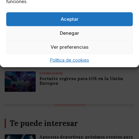
funciones.
Online Casino
Aceptar
Mejores Casinos Online con Bitcoin y
Criptomonedas en Argentina 2025
Denegar
Online Casino
Ver preferencias
Mejores casinos online con
criptomonedas y Bitcoin en México 2025
Política de cookies
Entretenimiento
Fortnite regresa para iOS en la Unión
Europea
Te puede interesar
Apuestas deportivas: próximos eventos para