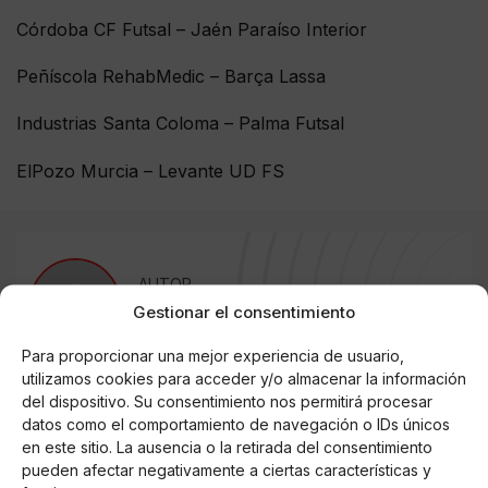
Córdoba CF Futsal – Jaén Paraíso Interior
Peñíscola RehabMedic – Barça Lassa
Industrias Santa Coloma – Palma Futsal
ElPozo Murcia – Levante UD FS
AUTOR
Álvaro Martín
Gestionar el consentimiento
Para proporcionar una mejor experiencia de usuario,
utilizamos cookies para acceder y/o almacenar la información
del dispositivo. Su consentimiento nos permitirá procesar
Noticias relacionadas
datos como el comportamiento de navegación o IDs únicos
en este sitio. La ausencia o la retirada del consentimiento
Online Casino
Mejores Cripto Casinos Online en
pueden afectar negativamente a ciertas características y
Colombia 2025: Bitcoin Casinos