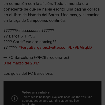
en comunión con la afición. Todo el mundo era
consciente de que se había escrito una página dorada
en el libro de historia del Barça. Una más, y el camino
en la Liga de Campeones continúa.
??????Finaaaaaaaaal??????
?? Barça 6-1 PSG
???? Cardiff we are coming??
?? ????
#ForçaBarça
pic.twitter.com/bFVEAlrqbD
— FC Barcelona (@FCBarcelona_es)
8 de marzo de 2017
Los goles del FC Barcelona: