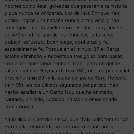
noches como ésta, goleadas que pasarán a la historia
y que nunca se olvidarán. Los de Luis Enrique han
podido lograr una hazaña nunca antes vista y han
conseguido dar la vuelta a un resultado muy adverso,
un 4-0 en el Parque de los Príncipes, a base de
trabajo, esfuerzo, buen juego, confianza y fe,
especialmente fe. Porque en el minuto 87 el Barça
estaba eliminado y necesitaba tres goles para pasar,
con el 3-1 que había hecho Cavani, pero un gol de
falta directa de Neymar Jr (min 88), otro de penalti del
brasileño (min 89) y la punta del pie de Sergi Roberto
(min 95), en los últimos segundos del partido, han
hecho estallar a un Camp Nou que ha animado,
cantado, chillado, luchado, saltado y emocionado
como nunca.
Ya lo dice el Cant del Barça, que ‘Tots units fem força’.
Porque la remontada ha sido una realidad por el
trabajo realizado desde dentro y desde fuera del