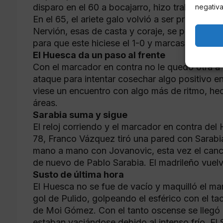
disparo en el 60 a bocajarro, hizo trabajar de 
negativa
En el 65, el ariete galo volvió a ser protagon
Nervión, esas de casta y coraje, se planta en 
para que este hiciese el 1-0 y marcase su terc
El Huesca da un paso al frente
Con el marcador en contra no le quedó otra a
ataque para intentar cosechar algo positivo e
viese un encuentro con algo más de ritmo, h
áreas.
Sarabia suma y sigue
El reloj corriendo y el marcador en contra del 
78, Franco Vázquez tiró una pared con Sarabi
mano a mano con Jovanovic, esta vez el cance
de nuevo de Pablo Sarabia. El madrileño vue
Susto de última hora
El Huesca no se fue de vacío y maquilló el mar
gol de Pulido, golpeando el esférico con el ta
de Moi Gómez. Con el tanto oscense se llegó a
estaban vaciándose debido al intenso frío. El S