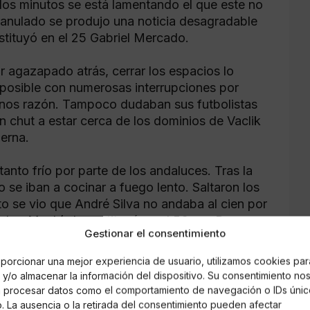
dos minutos se está lamentando el que este no
 anulado se produjo una noticia desagradable
ustituyó en el 25 Gabriel Mercado.
r agazapado atrás, cerrar los espacios lo
 posible con numerosas interrupciones por
enos razón. Tampoco dudaban sus futbolistas
n chut a estar cerca de los dominios de Vaclik
ierna.
tanto frío por parte de los andaluces. Tras la
o se iban a cocinar a fuego lento. Saltaron los
o se vio que André Silva no andaba al cien por
cho. Machín lo sustituyó en el 53 por Promes.
Gestionar el consentimiento
ndaluces en lo que a ocasiones se refería.
porcionar una mejor experiencia de usuario, utilizamos cookies par
va, el único referente de garantias en el ataque
y/o almacenar la información del dispositivo. Su consentimiento no
en Promes. El Huesca estaba cómodo con el
á procesar datos como el comportamiento de navegación o IDs únic
 de su letargo a un frío Pizjuán y con un
io. La ausencia o la retirada del consentimiento pueden afectar