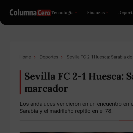
Tecnología
Finanzas
Deport
Home
Deportes
Sevilla FC 2-1 Huesca: Sarabia d
Sevilla FC 2-1 Huesca: 
marcador
Los andaluces vencieron en un encuentro en e
Sarabia y el madrileño repitió en el 78.