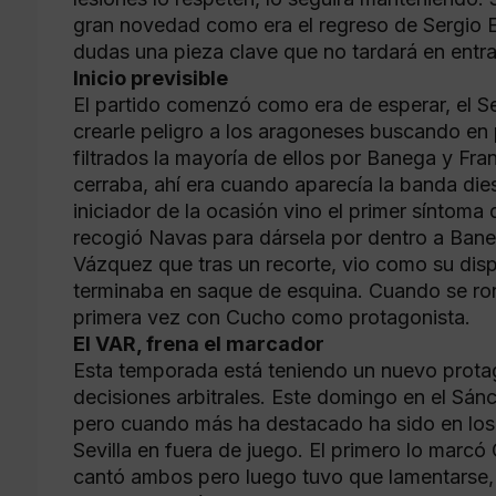
gran novedad como era el regreso de Sergio Es
dudas una pieza clave que no tardará en entrar 
Inicio previsible
El partido comenzó como era de esperar, el Sev
crearle peligro a los aragoneses buscando en p
filtrados la mayoría de ellos por Banega y Fr
cerraba, ahí era cuando aparecía la banda di
iniciador de la ocasión vino el primer síntoma d
recogió Navas para dársela por dentro a Baneg
Vázquez que tras un recorte, vio como su dis
terminaba en saque de esquina. Cuando se ro
primera vez con Cucho como protagonista.
El VAR, frena el marcador
Esta temporada está teniendo un nuevo protag
decisiones arbitrales. Este domingo en el Sán
pero cuando más ha destacado ha sido en los m
Sevilla en fuera de juego. El primero lo marcó
cantó ambos pero luego tuvo que lamentarse, es