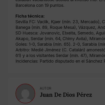
Barcelona con 19 puntos.
Ficha técnica:
Sevilla FC: Vaclik, Kjaer (min. 23, Mercado), 
Banega (min. 89, Roque Mesa), Vázquez, Andr
SD Huesca: Jovanovic, Etxeita, Semedo, Aguil
Akapo, Serdar (min. 64, Chimy Avila), Miramó
Goles: 1-0, Sarabia (min. 65). 2-0, Sarabia (mi
Arbitro: Medié Jiménez (C. Catalán) amonestó 
61) y a los visitantes Serdar (min. 47), Miram
Incidencias: Partido disputado en el Sánchez
AUTOR
Juan De Dios Pérez