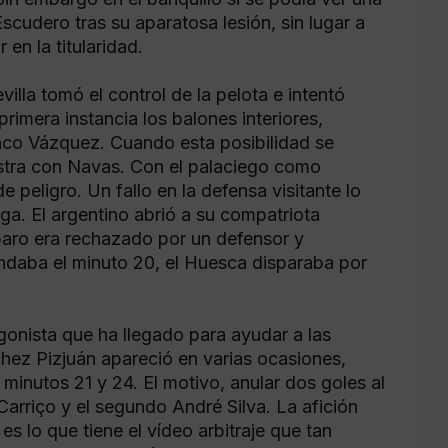
cudero tras su aparatosa lesión, sin lugar a
en la titularidad.
illa tomó el control de la pelota e intentó
rimera instancia los balones interiores,
anco Vázquez. Cuando esta posibilidad se
estra con Navas. Con el palaciego como
e peligro. Un fallo en la defensa visitante lo
a. El argentino abrió a su compatriota
paro era rechazado por un defensor y
ndaba el minuto 20, el Huesca disparaba por
onista que ha llegado para ayudar a las
chez Pizjuán apareció en varias ocasiones,
inutos 21 y 24. El motivo, anular dos goles al
 Carriço y el segundo André Silva. La afición
 lo que tiene el vídeo arbitraje que tan