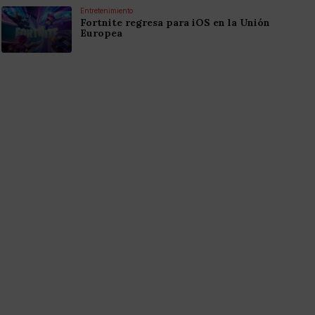
Entretenimiento
Fortnite regresa para iOS en la Unión
Europea