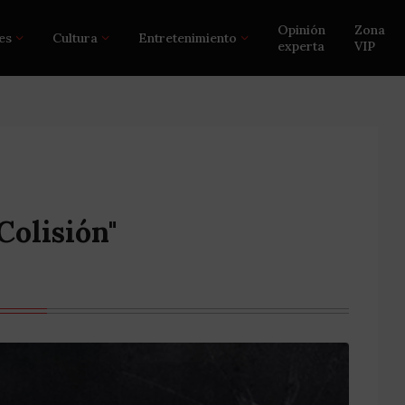
Opinión
Zona
es
Cultura
Entretenimiento
experta
VIP
Colisión"