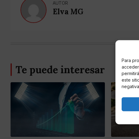
AUTOR
Elva MG
Para pro
Te puede interesar
acceder 
permitir
este sit
negativa