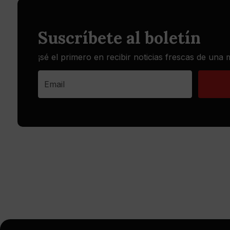
Suscríbete al boletín
¡sé el primero en recibir noticias frescas de una