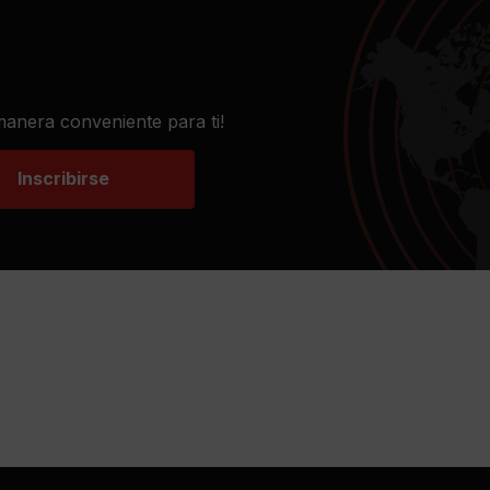
 manera conveniente para ti!
Inscribirse