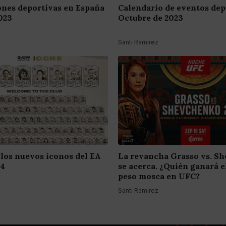
nes deportivas en España
Calendario de eventos dep
023
Octubre de 2023
Santi Ramirez
 los nuevos íconos del EA
La revancha Grasso vs. S
24
se acerca. ¿Quién ganará el
peso mosca en UFC?
Santi Ramirez