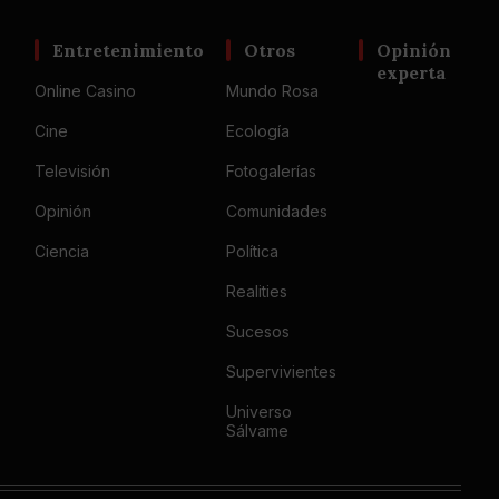
Entretenimiento
Otros
Opinión
experta
Online Casino
Mundo Rosa
Cine
Ecología
Televisión
Fotogalerías
Opinión
Comunidades
Ciencia
Política
Realities
Sucesos
Supervivientes
Universo
Sálvame