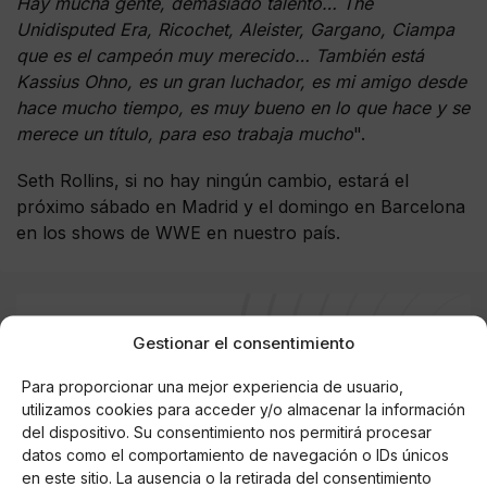
Hay mucha gente, demasiado talento… The
Unidisputed Era, Ricochet, Aleister, Gargano, Ciampa
que es el campeón muy merecido… También está
Kassius Ohno, es un gran luchador, es mi amigo desde
hace mucho tiempo, es muy bueno en lo que hace y se
merece un título, para eso trabaja mucho
".
Seth Rollins, si no hay ningún cambio, estará el
próximo sábado en Madrid y el domingo en Barcelona
en los shows de WWE en nuestro país.
Gestionar el consentimiento
AUTOR
Elva MG
Para proporcionar una mejor experiencia de usuario,
utilizamos cookies para acceder y/o almacenar la información
del dispositivo. Su consentimiento nos permitirá procesar
datos como el comportamiento de navegación o IDs únicos
Noticias relacionadas
en este sitio. La ausencia o la retirada del consentimiento