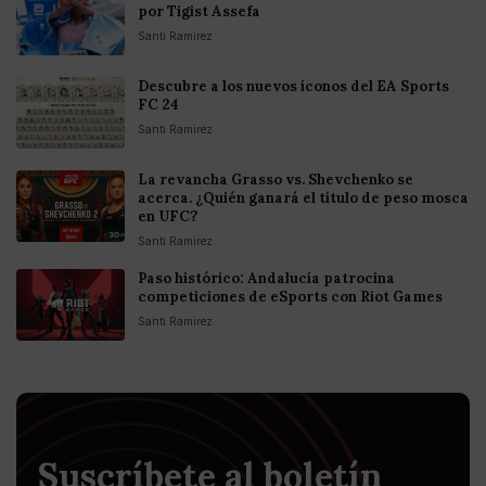
por Tigist Assefa
Santi Ramirez
Descubre a los nuevos íconos del EA Sports
FC 24
Santi Ramirez
La revancha Grasso vs. Shevchenko se
acerca. ¿Quién ganará el título de peso mosca
en UFC?
Santi Ramirez
Paso histórico: Andalucía patrocina
competiciones de eSports con Riot Games
Santi Ramirez
Suscríbete al boletín