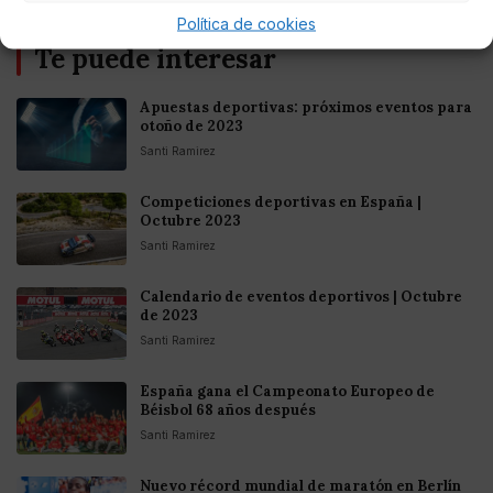
Política de cookies
Te puede interesar
Apuestas deportivas: próximos eventos para
otoño de 2023
Santi Ramirez
Competiciones deportivas en España |
Octubre 2023
Santi Ramirez
Calendario de eventos deportivos | Octubre
de 2023
Santi Ramirez
España gana el Campeonato Europeo de
Béisbol 68 años después
Santi Ramirez
Nuevo récord mundial de maratón en Berlín