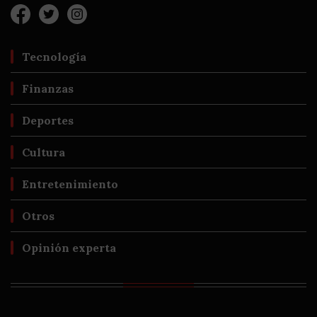
Tecnología
Finanzas
Deportes
Cultura
Entretenimiento
Otros
Opinión experta