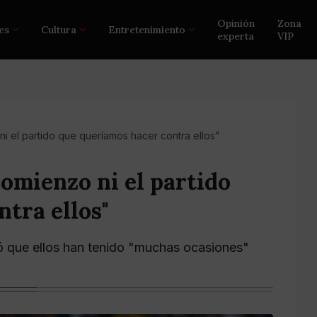
Opinión
Zona
es
Cultura
Entretenimiento
experta
VIP
ni el partido que queríamos hacer contra ellos"
comienzo ni el partido
tra ellos"
icó que ellos han tenido "muchas ocasiones"