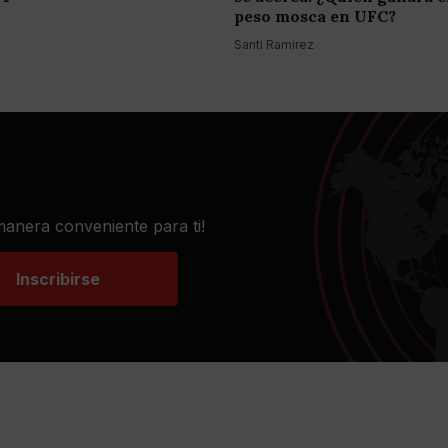
peso mosca en UFC?
Santi Ramirez
 manera conveniente para ti!
Inscribirse