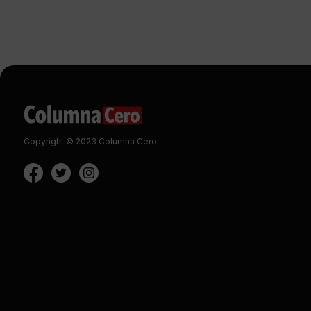
Copyright © 2023 Columna Cero