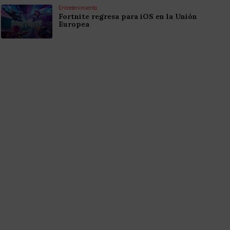
Entretenimiento
Fortnite regresa para iOS en la Unión
Europea