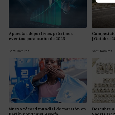
Apuestas deportivas: próximos
Competicio
eventos para otoño de 2023
| Octubre 2
Santi Ramirez
Santi Ramirez
Nuevo récord mundial de maratón en
Descubre a
Berlín por Tigist Assefa
Sports FC 