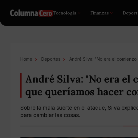
Tecnología
Finanzas
Deport
Home
Deportes
André Silva: "No era el comienzo 
André Silva: "No era el 
que queríamos hacer con
Sobre la mala suerte en el ataque, Silva expl
para cambiar las cosas.