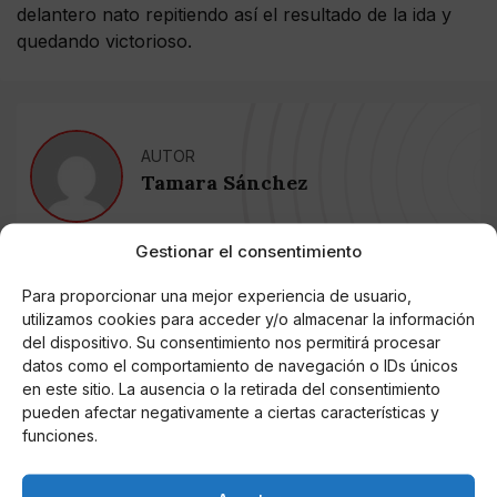
delantero nato repitiendo así el resultado de la ida y
quedando victorioso.
AUTOR
Tamara Sánchez
Gestionar el consentimiento
Noticias relacionadas
Para proporcionar una mejor experiencia de usuario,
utilizamos cookies para acceder y/o almacenar la información
Online Casino
del dispositivo. Su consentimiento nos permitirá procesar
Mejores Cripto Casinos Online en
Colombia 2025: Bitcoin Casinos
datos como el comportamiento de navegación o IDs únicos
en este sitio. La ausencia o la retirada del consentimiento
pueden afectar negativamente a ciertas características y
Online Casino
funciones.
Mejores Casinos Online con Bitcoin y
Criptomonedas en Argentina 2025