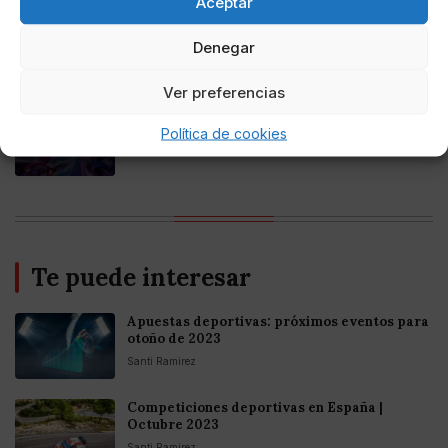
Aceptar
Online Casino
Mejores casinos online con
Denegar
criptomonedas y Bitcoin en México 2025
Ver preferencias
Entretenimiento
Fortnite regresa para iOS en la Unión
Política de cookies
Europea
Te puede interesar
Apuestas deportivas: próximos eventos para
otoño de 2023
Santi Ramirez
Competiciones deportivas en España |
Octubre 2023
Santi Ramirez