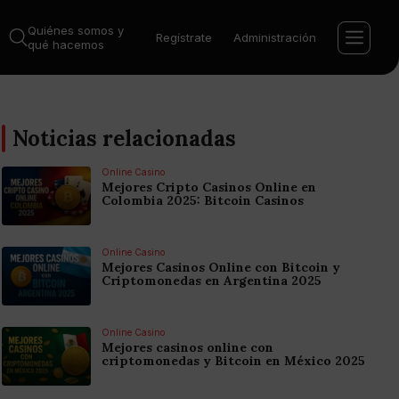
Quiénes somos y
Regístrate
Administración
qué hacemos
Noticias relacionadas
Online Casino
Mejores Cripto Casinos Online en
Colombia 2025: Bitcoin Casinos
Online Casino
Mejores Casinos Online con Bitcoin y
Criptomonedas en Argentina 2025
Online Casino
Mejores casinos online con
criptomonedas y Bitcoin en México 2025