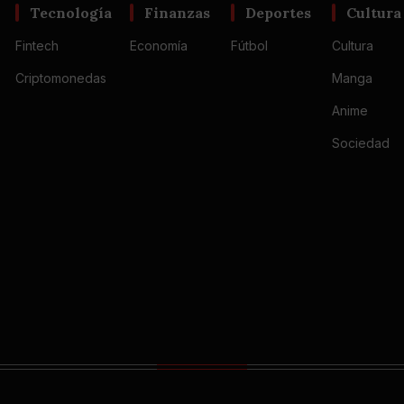
Tecnología
Finanzas
Deportes
Cultura
Fintech
Economía
Fútbol
Cultura
Criptomonedas
Manga
Anime
Sociedad