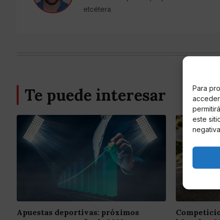
etcétera
Para pro
Te puede interesar
acceder 
permitir
este sit
negativa
Apuestas deportivas: próximos
Competicio