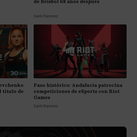
de Béisbol 68 años después
Santi Ramirez
hevchenko
Paso histórico: Andalucía patrocina
 título de
competiciones de eSports con Riot
Games
Santi Ramirez