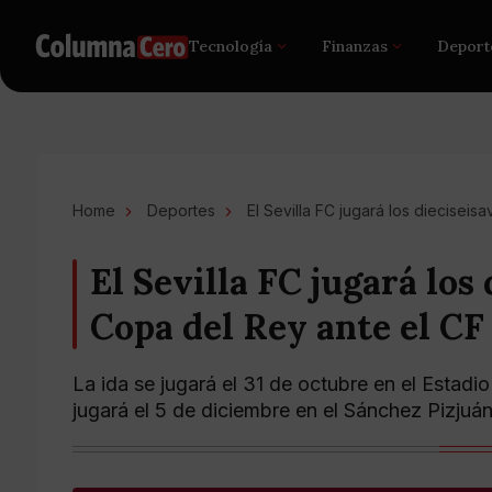
Tecnología
Finanzas
Deport
Home
Deportes
El Sevilla FC jugará los diecisei
El Sevilla FC jugará los 
Copa del Rey ante el CF
La ida se jugará el 31 de octubre en el Estadi
jugará el 5 de diciembre en el Sánchez Pizjuá