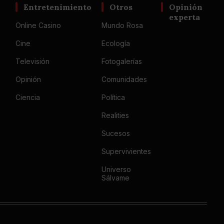
Entretenimiento
Otros
Opinión
experta
Online Casino
Mundo Rosa
Cine
Ecología
Televisión
Fotogalerías
Opinión
Comunidades
Ciencia
Política
Realities
Sucesos
Supervivientes
Universo
Sálvame