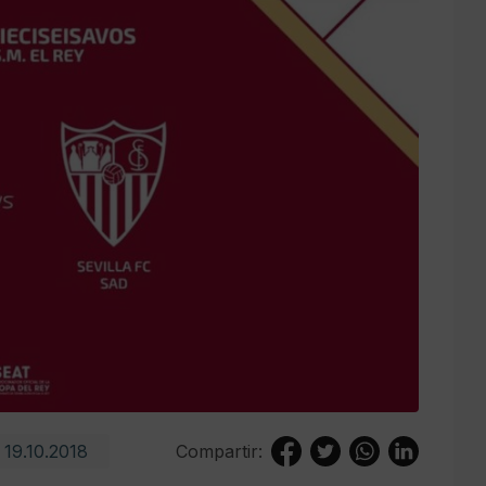
19.10.2018
Compartir: