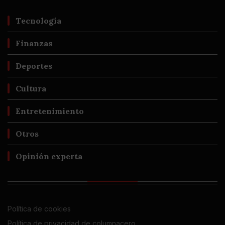
Tecnología
Finanzas
Deportes
Cultura
Entretenimiento
Otros
Opinión experta
Política de cookies
Política de privacidad de columnacero