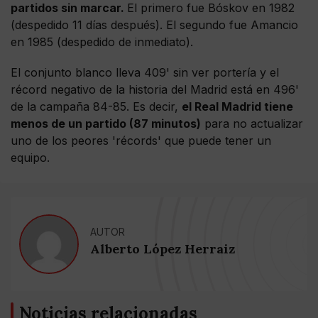
partidos sin marcar.
El primero fue Bóskov en 1982
(despedido 11 días después). El segundo fue Amancio
en 1985 (despedido de inmediato).
El conjunto blanco lleva 409' sin ver portería y el
récord negativo de la historia del Madrid está en 496'
de la campaña 84-85. Es decir,
el Real Madrid tiene
menos de un partido (87 minutos)
para no actualizar
uno de los peores 'récords' que puede tener un
equipo.
AUTOR
Alberto López Herraiz
Noticias relacionadas