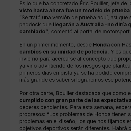
Es lo que ha concretado Éric Boullier, jefe de
visto hasta ahora fue un modelo de prueba 
“Se trató una versión de prueba aquí, así que
paddock que
llegarán a Australia -no diría
cambiado”
, comentó al portal de motorsport
En un primer momento, desde
Honda
con Has
cambios en su unidad de potencia
. Y es qu
invierno para acercarse al concepto que prop
ya vino advirtiendo de los riesgos que plante
primeros días en pista ya se ha podido compro
más grande es saber si lograremos ese potenci
Por otra parte, Boullier destacaba que como e
cumplido con gran parte de las expectativ
deberes pendientes. Para esta semana, espera
progresos: “Los problemas de Honda tienen so
problemas en el diseño; los que nos fijamos 
objetivos deportivos serán diferentes. Habrá 