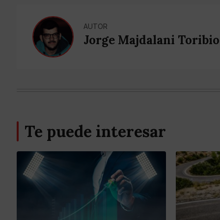
AUTOR
Jorge Majdalani Toribio
Te puede interesar