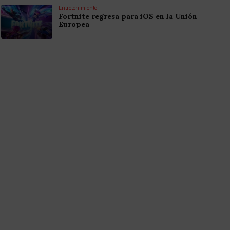
Entretenimiento
Fortnite regresa para iOS en la Unión
Europea