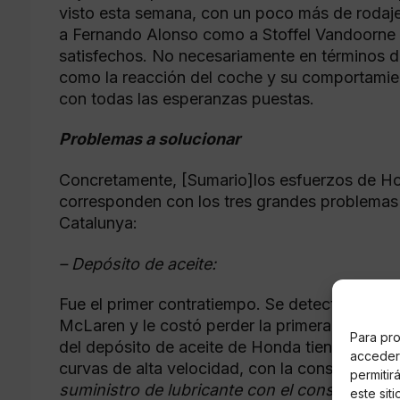
visto esta semana, con un poco más de rodaje, 
a Fernando Alonso como a Stoffel Vandoorne
satisfechos. No necesariamente en términos de
como la reacción del coche y su comportamien
con todas las esperanzas puestas.
Problemas a solucionar
Concretamente, [Sumario]los esfuerzos de Ho
corresponden con los tres grandes problemas 
Catalunya:
– Depósito de aceite:
Fue el primer contratiempo. Se detectó el día
McLaren y le costó perder la primera jornada 
Para pro
del depósito de aceite de Honda tiene este añ
acceder 
curvas de alta velocidad, con la consecuencia 
permitir
suministro de lubricante con el consiguiente 
este sit