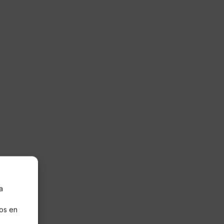
a
s
os en