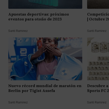
Apuestas deportivas: próximos
Competicio
eventos para otoño de 2023
| Octubre 2
Santi Ramirez
Santi Ramirez
Nuevo récord mundial de maratón en
Descubre a
Berlín por Tigist Assefa
Sports FC 
Santi Ramirez
Santi Ramirez