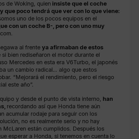
 los de Woking, quien
insiste que el coche
y que poco tendrá que ver con lo que viene:
 somos uno de los pocos equipos en el
 que con un coche B-, pero con uno muy
.com.
egawa al frente
ya afirmaban de estos
e si bien rediseñaron el motor durante el
uso Mercedes en esta era V6Turbo, el japonés
aba un cambio radical… algo que estos
bar. “Mejorará el rendimiento, pero el riesgo
al este año”.
quipo y desde el punto de vista interno,
han
as,
recordando así que Honda tiene aún
n acumular rodaje para seguir con los
lución, no es realmente serio y no hay
en McLaren están cumplidos. Después los
que esperar a Honda, si tenemos en cuenta lo