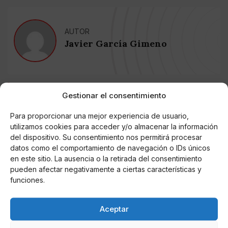
AUTOR
Javier García Gimeno
Noticias relacionadas
Gestionar el consentimiento
Online Casino
Para proporcionar una mejor experiencia de usuario,
Mejores Cripto Casinos Online en
Colombia 2025: Bitcoin Casinos
utilizamos cookies para acceder y/o almacenar la información
del dispositivo. Su consentimiento nos permitirá procesar
datos como el comportamiento de navegación o IDs únicos
Online Casino
en este sitio. La ausencia o la retirada del consentimiento
Mejores Casinos Online con Bitcoin y
pueden afectar negativamente a ciertas características y
Criptomonedas en Argentina 2025
funciones.
Online Casino
Aceptar
Mejores casinos online con
criptomonedas y Bitcoin en México 2025