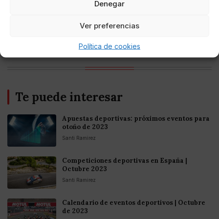
Denegar
Entretenimiento
Ver preferencias
Fortnite regresa para iOS en la Unión
Europea
Política de cookies
Te puede interesar
Apuestas deportivas: próximos eventos para
otoño de 2023
Santi Ramirez
Competiciones deportivas en España |
Octubre 2023
Santi Ramirez
Calendario de eventos deportivos | Octubre
de 2023