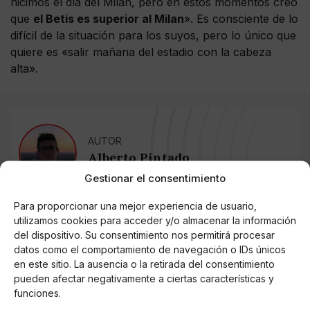
hicimos el día del Milan, pero en estos momentos creo
que
el Betis es superior al Milan
». Es consciente de lo
difícil de la situación para los suyos, pero lo único que
quiere es «salir mañana del estadio con la cabeza
alta».
AUTOR
Alberto Pintado
Gestionar el consentimiento
Para proporcionar una mejor experiencia de usuario,
Noticias relacionadas
utilizamos cookies para acceder y/o almacenar la información
del dispositivo. Su consentimiento nos permitirá procesar
Online Casino
datos como el comportamiento de navegación o IDs únicos
Mejores Cripto Casinos Online en
en este sitio. La ausencia o la retirada del consentimiento
Colombia 2025: Bitcoin Casinos
pueden afectar negativamente a ciertas características y
funciones.
Online Casino