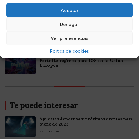
Mejores Casinos Online con Bitcoin y
Criptomonedas en Argentina 2025
Aceptar
Denegar
Online Casino
Mejores casinos online con
criptomonedas y Bitcoin en México 2025
Ver preferencias
Política de cookies
Entretenimiento
Fortnite regresa para iOS en la Unión
Europea
Te puede interesar
Apuestas deportivas: próximos eventos para
otoño de 2023
Santi Ramirez