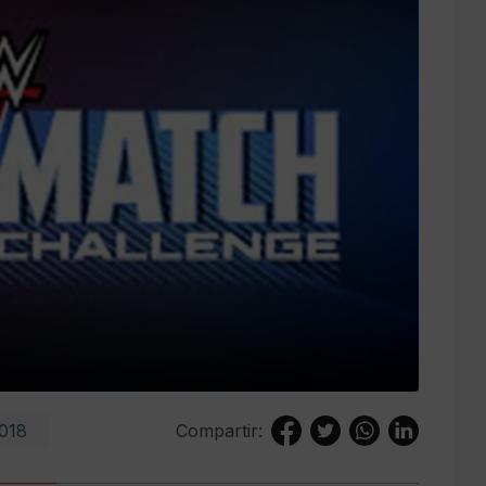
2018
Compartir: