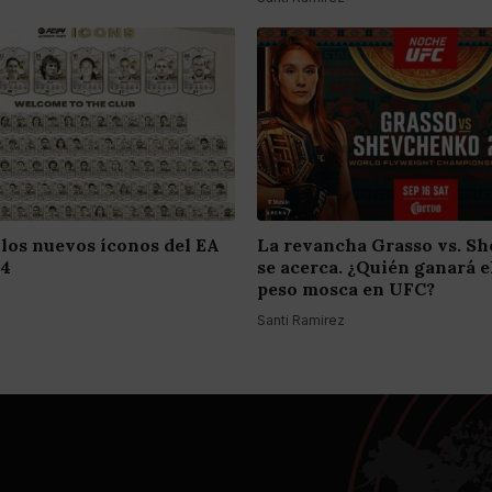
 los nuevos íconos del EA
La revancha Grasso vs. S
24
se acerca. ¿Quién ganará el
peso mosca en UFC?
Santi Ramirez