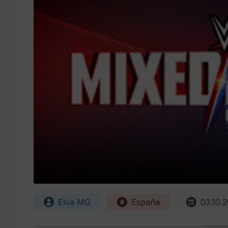
Elva MG
España
03.10.