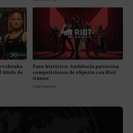
hevchenko
Paso histórico: Andalucía patrocina
 título de
competiciones de eSports con Riot
Games
Santi Ramirez