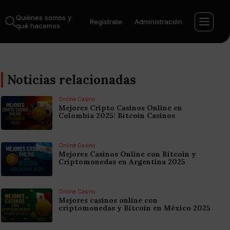
Quiénes somos y
Regístrate
Administración
qué hacemos
Noticias relacionadas
Online Casino
Mejores Cripto Casinos Online en
Colombia 2025: Bitcoin Casinos
Online Casino
Mejores Casinos Online con Bitcoin y
Criptomonedas en Argentina 2025
Online Casino
Mejores casinos online con
criptomonedas y Bitcoin en México 2025