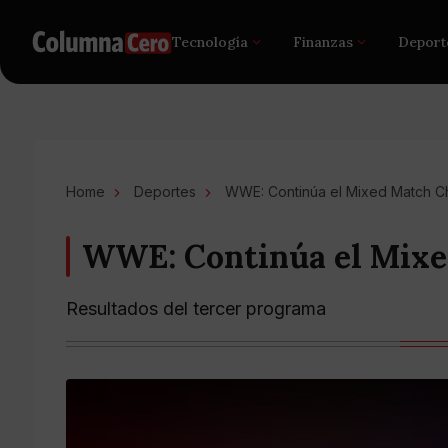
Tecnología
Finanzas
Deport
Home
Deportes
WWE: Continúa el Mixed Match C
WWE: Continúa el Mixe
Resultados del tercer programa