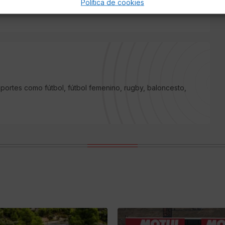
Política de cookies
portes como fútbol, fútbol femenino, rugby, baloncesto,