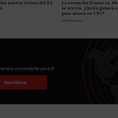
 los nuevos íconos del EA
La revancha Grasso vs. S
24
se acerca. ¿Quién ganará el
peso mosca en UFC?
Santi Ramirez
 manera conveniente para ti!
Inscribirse