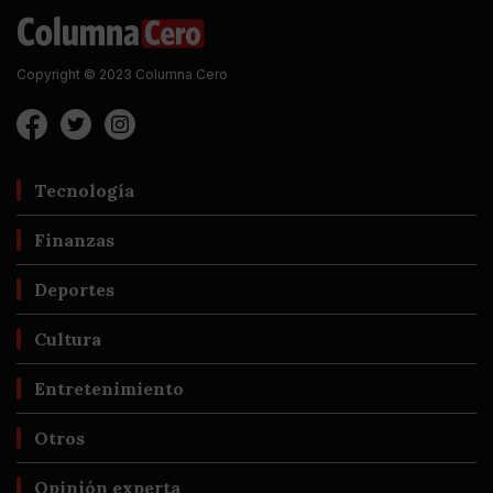
Copyright © 2023 Columna Cero
Tecnología
Finanzas
Deportes
Cultura
Entretenimiento
Otros
Opinión experta