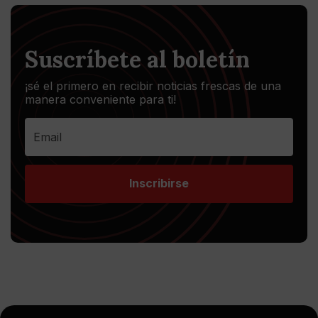
Suscríbete al boletín
¡sé el primero en recibir noticias frescas de una
manera conveniente para ti!
Inscribirse