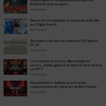
España gana el Campeonato Europeo de
Béisbol 68 años después
Santi Ramirez
Nuevo récord mundial de maratón en Berlín
por Tigist Assefa
Santi Ramirez
Descubre a los nuevos íconos del EA Sports
FC 24
Santi Ramirez
La revancha Grasso vs. Shevchenko se
acerca. ¿Quién ganará el título de peso mosca
en UFC?
Santi Ramirez
Paso histórico: Andalucía patrocina
competiciones de eSports con Riot Games
Santi Ramirez