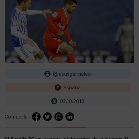
@jesusgarcialeo
España
02.10.2018
Compartir:
El
Sevilla FC
ya conoce los horarios de la jornada 11.