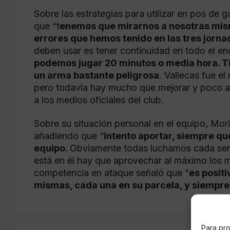
Sobre las estrategias para utilizar en pos de ga
que “t
enemos que mirarnos a nosotras mism
errores que hemos tenido en las tres jorna
deben usar es tener continuidad en todo el encu
podemos jugar 20 minutos o media hora. Tir
un arma bastante peligrosa
. Vallecas fue el
pero todavía hay mucho que mejorar y poco a
a los medios oficiales del club.
Sobre su situación personal en el equipo, Moril
añadiendo que “
intento aportar, siempre qu
equipo.
Obviamente todas luchamos cada seman
está en él hay que aprovechar al máximo los m
competencia en ataque señaló que “
es posit
mismas, cada una en su parcela, y siempre
Para pro