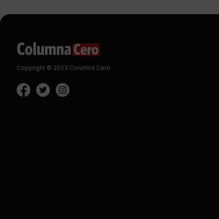
Copyright © 2023 Columna Cero