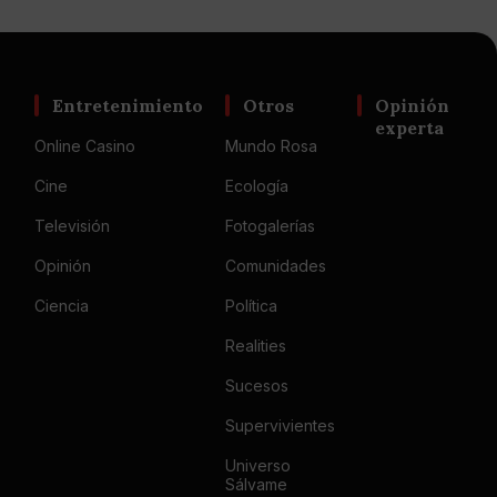
Entretenimiento
Otros
Opinión
experta
Online Casino
Mundo Rosa
Cine
Ecología
Televisión
Fotogalerías
Opinión
Comunidades
Ciencia
Política
Realities
Sucesos
Supervivientes
Universo
Sálvame