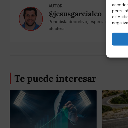
acceder 
AUTOR
permitir
@jesusgarcialeo
este sit
Periodista deportivo, especializado en de
negativa
etcétera
Te puede interesar