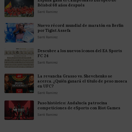
España gana el Campeonato Europeo de
Béisbol 68 años después
Santi Ramirez
Nuevo récord mundial de maratón en Berlín
por Tigist Assefa
Santi Ramirez
Descubre a los nuevos íconos del EA Sports
FC 24
Santi Ramirez
La revancha Grasso vs. Shevchenko se
acerca. ¿Quién ganará el título de peso mosca
en UFC?
Santi Ramirez
Paso histórico: Andalucía patrocina
competiciones de eSports con Riot Games
Santi Ramirez