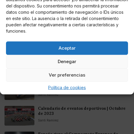
Fortnite regresa para iOS en la Unión
Europea
del dispositivo. Su consentimiento nos permitirá procesar
datos como el comportamiento de navegación o IDs únicos
en este sitio. La ausencia o la retirada del consentimiento
pueden afectar negativamente a ciertas características y
funciones.
Te puede interesar
Aceptar
Apuestas deportivas: próximos eventos para
Denegar
otoño de 2023
Santi Ramirez
Ver preferencias
Competiciones deportivas en España |
Política de cookies
Octubre 2023
Santi Ramirez
Calendario de eventos deportivos | Octubre
de 2023
Santi Ramirez