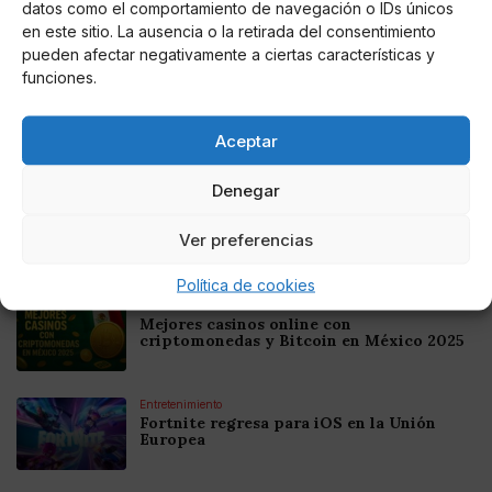
datos como el comportamiento de navegación o IDs únicos
en este sitio. La ausencia o la retirada del consentimiento
pueden afectar negativamente a ciertas características y
Noticias relacionadas
funciones.
Online Casino
Mejores Cripto Casinos Online en
Aceptar
Colombia 2025: Bitcoin Casinos
Denegar
Online Casino
Mejores Casinos Online con Bitcoin y
Ver preferencias
Criptomonedas en Argentina 2025
Política de cookies
Online Casino
Mejores casinos online con
criptomonedas y Bitcoin en México 2025
Entretenimiento
Fortnite regresa para iOS en la Unión
Europea