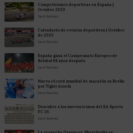
Competiciones deportivas en España |
Octubre 2023
Santi Ramirez
Calendario de eventos deportivos | Octubre
de 2023
Santi Ramirez
España gana el Campeonato Europeo de
Béisbol 68 años después
Santi Ramirez
Nuevo récord mundial de maratón en Berlín
por Tigist Assefa
Santi Ramirez
Descubre a los nuevos íconos del EA Sports
FC 24
Santi Ramirez
La revancha Grasso vs. Shevchenko se