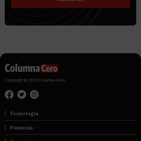
Copyright © 2023 Columna Cero
Tecnología
Finanzas