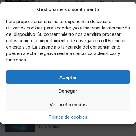
Mejores Casinos Online con Bitcoin y
Criptomonedas en Argentina 2025
Gestionar el consentimiento
Para proporcionar una mejor experiencia de usuario,
Online Casino
utilizamos cookies para acceder y/o almacenar la información
Mejores casinos online con
del dispositivo. Su consentimiento nos permitirá procesar
criptomonedas y Bitcoin en México 2025
datos como el comportamiento de navegación o IDs únicos
en este sitio. La ausencia o la retirada del consentimiento
Entretenimiento
pueden afectar negativamente a ciertas características y
Fortnite regresa para iOS en la Unión
funciones.
Europea
Aceptar
Denegar
Te puede interesar
Ver preferencias
Apuestas deportivas: próximos eventos para
Política de cookies
otoño de 2023
Santi Ramirez