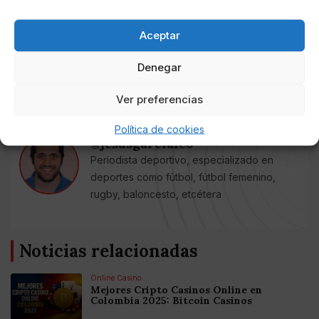
parte del Sevilla FC.
Aceptar
-Estadio:
Ciutat de Valencia. Asistencia: 21.520
espectadores.
Denegar
Ver preferencias
AUTOR
Política de cookies
@jesusgarcialeo
Periodista deportivo, especializado en
deportes como fútbol, fútbol femenino,
rugby, baloncesto, etcétera
Noticias relacionadas
Online Casino
Mejores Cripto Casinos Online en
Colombia 2025: Bitcoin Casinos