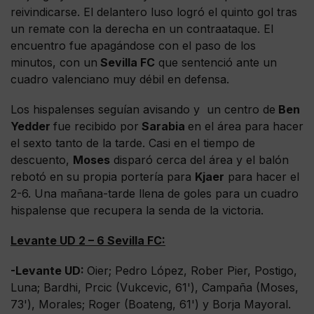
reivindicarse. El delantero luso logró el quinto gol tras
un remate con la derecha en un contraataque. El
encuentro fue apagándose con el paso de los
minutos, con un
Sevilla FC
que sentenció ante un
cuadro valenciano muy débil en defensa.
Los hispalenses seguían avisando y un centro de
Ben
Yedder
fue recibido por
Sarabia
en el área para hacer
el sexto tanto de la tarde. Casi en el tiempo de
descuento,
Moses
disparó cerca del área y el balón
rebotó en su propia portería para
Kjaer
para hacer el
2-6. Una mañana-tarde llena de goles para un cuadro
hispalense que recupera la senda de la victoria.
Levante UD 2 – 6 Sevilla FC:
-Levante UD:
Oier; Pedro López, Rober Pier, Postigo,
Luna; Bardhi, Prcic (Vukcevic, 61'), Campaña (Moses,
73'), Morales; Roger (Boateng, 61') y Borja Mayoral.