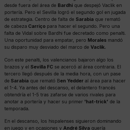
desde fuera del área de
Bardhi
que despejó Vaclik en
portería. Pero el Sevilla logró el segundo gol en jugada
de estrategia. Centro de falta de
Sarabia
que remató
de cabeza
Carriço
para hacer el segundo. Pero una
falta de Vidal sobre Bardhi fue decretado como penalti.
Una oportunidad para empatar, pero
Morales
mandó
su disparo muy desviado del marco de
Vaclik.
Con este penalti, los valencianos bajaron algo los
brazos y el
Sevilla FC
se acercó al área contraria. El
tercero llegó después de la media hora, con un pase
de
Sarabia
que remató B
en Yedder
al área para hacer
el 1-4. Ya antes del descanso, el delantero francés
obtendría el 1-5 tras zafarse de varios rivales para
anotar a portería y hacer su primer
'hat-trick'
de la
temporada.
En el descanso, los hispalenses siguieron dominando
en juego y en ocasiones y
André Silva
quería