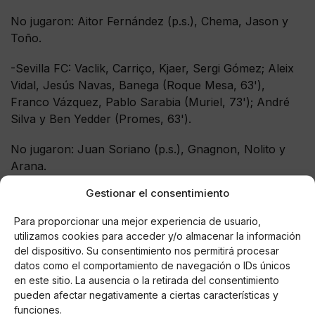
No jugaron: Aitor Fernández (p.s.), Chema, Jason y
Toño.
-Sevilla FC: Vaclik, Carriço, Kjaer, Sergi Gómez; Aleix
Vidal, Jesús Navas, Banega (Roque Mesa, 63'),
Franco Vázquez, Pablo Sarabia (Muriel, 73'); André
Silva y Ben Yedder (Promes, 63').
No jugaron: Juan Soriano (p.s.), Gnagnon, Nolito y
Arana.
Gestionar el consentimiento
-Goles:
0-1 (Ben Yedder, 14'), 1-1 (Roger, 12'); 1-2
(Carriço, 21'); 1-3 (Ben Yedder, 35'); 1-4 (Ben Yedder,
Para proporcionar una mejor experiencia de usuario,
45'); 1-5 (André Silva, 49'); 1-6 (Pablo Sarabia, 59');
utilizamos cookies para acceder y/o almacenar la información
2-6 (Kjaer, propia puerta, 90').
del dispositivo. Su consentimiento nos permitirá procesar
datos como el comportamiento de navegación o IDs únicos
-Árbitro:
Guillermo Cuadra Fernández, colegiado
en este sitio. La ausencia o la retirada del consentimiento
balear. Amonestó con tarjeta amarilla a Postigo (20')
pueden afectar negativamente a ciertas características y
funciones.
por parte del Levante UD; y a Aleix Vidal (62') por