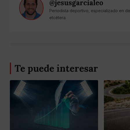
@jesusgarcialeo
Periodista deportivo, especializado en de
etcétera
Te puede interesar