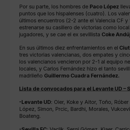
Por su parte, los hombres de
Paco López
llev
puntos que los hispalenses (cuatro). Los va
últimos encuentros (2-2 ante el Valencia CF y
estrenarse su casillero de victorias como loca
jugadores, y se cae el ex sevillista
Coke Andú
En sus últimos diez enfrentamientos en el
Ciut
tres victorias valencianas, dos empates y cinco
los valencianos vencieron por 2-1 al equipo n
locales, y Carlos Fernández hizo el tanto sevill
madrileño
Guillermo Cuadra Fernández.
Lista de convocados para el Levante UD – S
-Levante UD
: Oier, Koke y Aitor, Toño, Róbe
López, Simon, Prcic, Bardhi, Morales, Vukce
Boateng.
-Sevilla FC
: Vaclik, Sergi Gómez, Kjaer, Carr