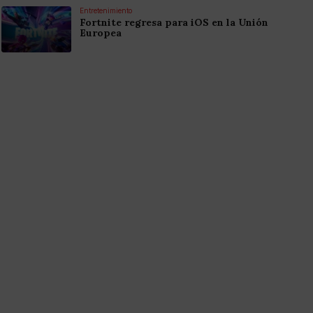
Entretenimiento
Fortnite regresa para iOS en la Unión
Europea