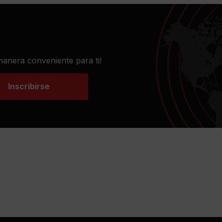
 manera conveniente para ti!
Inscribirse