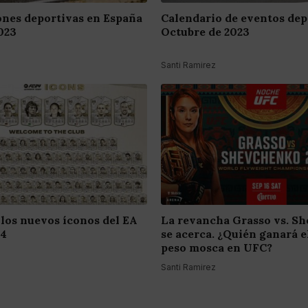
nes deportivas en España
Calendario de eventos dep
023
Octubre de 2023
Santi Ramirez
 los nuevos íconos del EA
La revancha Grasso vs. S
24
se acerca. ¿Quién ganará el
peso mosca en UFC?
Santi Ramirez