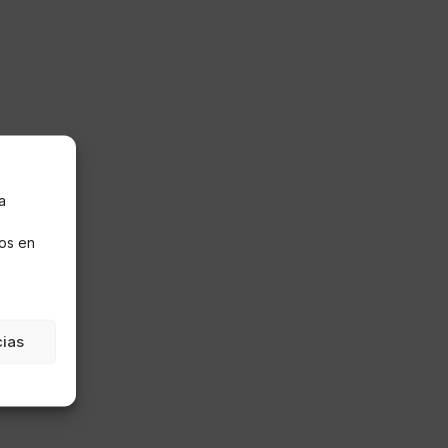
a
s
os en
cias