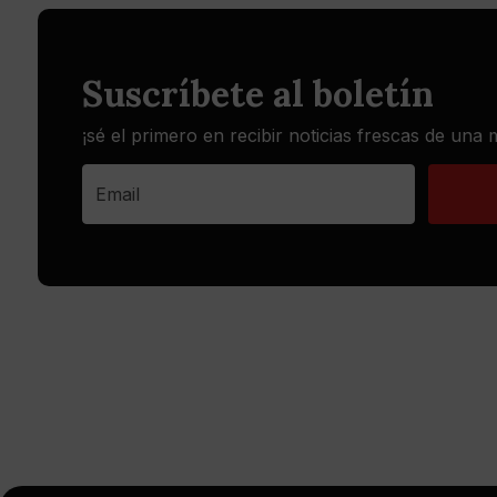
Suscríbete al boletín
¡sé el primero en recibir noticias frescas de una